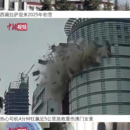
西藏拉萨迎来2025年初雪
热心司机4分钟狂飙近5公里急救重伤澳门女童