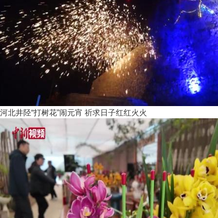
河北井陉“打树花”闹元宵 祈求日子红红火火