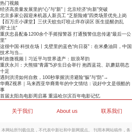
热门视频
经济高质量发展里的“心”与“新”｜北京经济“向新”突破
北京多家公园迎来机器人新员工 “乏脏险难”四类场景优先上岗
【百万庄小课堂】三伏天蚊虫叮咬止痒存误区 医生提醒勿乱
用“土法”
重庆忠县配备1200余个手摇报警器 打通预警信息传递“最后一公
里”
这很中国·科技在场丨戈壁里的蓝色“向日葵”：在米桑油田，中国
技术与当...
时政微视频丨习近平与世界遗产：鼓浪琴韵
重庆永川：大熊猫“青露”5岁生日会举行 抱西蓝花、趴蘑菇萌态
十足
遇到洪涝如何自救，100秒掌握洪涝避险“躲”与“防”→
华裔Z视界｜马来西亚华裔青年的中文情结：说好中文是很酷的
事
首届太阳岛电影周启幕 重温哈尔滨百年电影记忆
关于我们
About us
联系我们
本网站所刊载信息，不代表中新社和中新网观点。 刊用本网站稿件，务