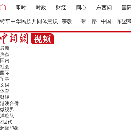
即时
时政
财经
同心
东西问
国
铸牢中华民族共同体意识
宗教
一带一路
中国—东盟
最新
热点
国内
社会
国际
军事
文娱
体育
财经
港澳台侨
微视界
洋腔队
Z世代
澜湄印象