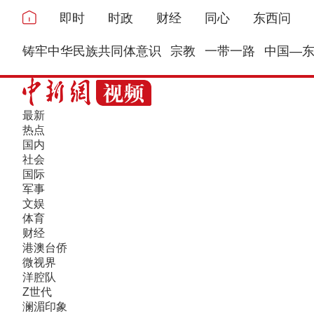
即时
时政
财经
同心
东西问
铸牢中华民族共同体意识
宗教
一带一路
中国—
最新
热点
国内
社会
国际
军事
文娱
体育
财经
港澳台侨
微视界
洋腔队
Z世代
澜湄印象