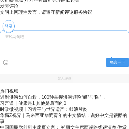
火把映古城 八方游客四川会理踏歌起舞
发表评论
文明上网理性发言，请遵守新闻评论服务协议
登录
畅言一下
暂无评论
热门视频
遇到洪涝如何自救，100秒掌握洪涝避险“躲”与“防”→
习言道｜健康是1 其他是后面的0
时政微视频丨习近平与世界遗产：鼓浪琴韵
华裔Z视界｜马来西亚华裔青年的中文情结：说好中文是很酷的
事
中国国民党前副主席夏立言： 郑丽文主席两岸路线很清楚 做堂