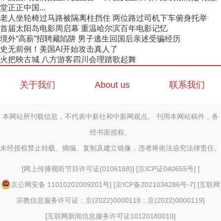
堂正正中国...
老人坐轮椅过马路被隔离柱挡住 两位路过司机下车俯身托举
首届太阳岛电影周启幕 重温哈尔滨百年电影记忆
境外“高薪”招聘藏陷阱 男子逃生回国后亲述受骗经历
史无前例！美国AI开始攻击真人了
火把映古城 八方游客四川会理踏歌起舞
关于我们
About us
联系我们
本网站所刊载信息，不代表中新社和中新网观点。 刊用本网站稿件，务
经书面授权。
未经授权禁止转载、摘编、复制及建立镜像，违者将依法追究法律责任。
[
网上传播视听节目许可证(0106168)
] [
京ICP证040655号
] [
京公网安备 11010202009201号
] [
京ICP备2021034286号-7
] [
互联网
宗教信息服务许可证：京(2022)0000118；京(2022)0000119
]
[
互联网新闻信息服务许可证10120180010
]