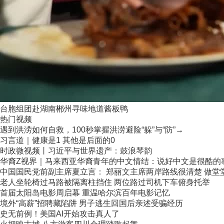
台胞组团赴湖南郴州寻味地道酱板鸭
热门视频
遇到洪涝如何自救，100秒掌握洪涝避险“躲”与“防”→
习言道｜健康是1 其他是后面的0
时政微视频丨习近平与世界遗产：鼓浪琴韵
华裔Z视界｜马来西亚华裔青年的中文情结：说好中文是很酷的
中国国民党前副主席夏立言： 郑丽文主席两岸路线很清楚 做堂堂正
老人坐轮椅过马路被隔离柱挡住 两位路过司机下车俯身托举
首届太阳岛电影周启幕 重温哈尔滨百年电影记忆
境外“高薪”招聘藏陷阱 男子逃生回国后亲述受骗经历
史无前例！美国AI开始攻击真人了