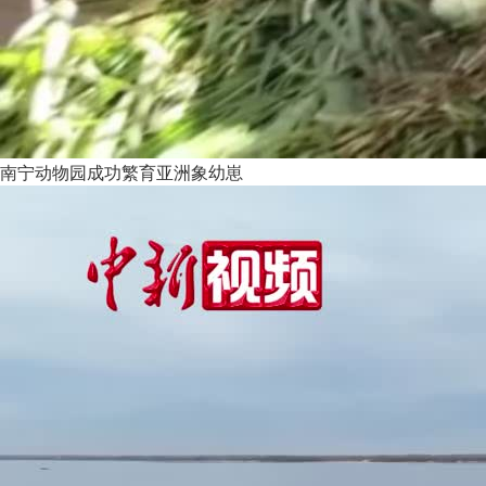
南宁动物园成功繁育亚洲象幼崽