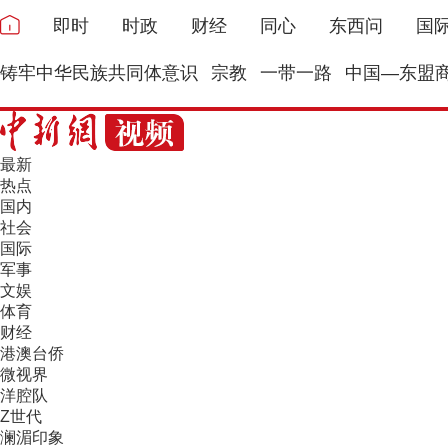
即时
时政
财经
同心
东西问
国
铸牢中华民族共同体意识
宗教
一带一路
中国—东盟
最新
热点
国内
社会
国际
军事
文娱
体育
财经
港澳台侨
微视界
洋腔队
Z世代
澜湄印象