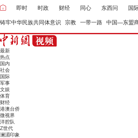
即时
时政
财经
同心
东西问
国
铸牢中华民族共同体意识
宗教
一带一路
中国—东盟
最新
热点
国内
社会
国际
军事
文娱
体育
财经
港澳台侨
微视界
洋腔队
Z世代
澜湄印象