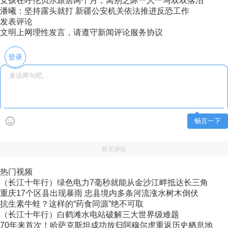
女孩在呼伦贝尔旅居两个月，离别之际一人一马双双落泪
潘曦：坚持露头就打 新疆公安机关依法推进反恐工作
发表评论
文明上网理性发言，请遵守新闻评论服务协议
登录
畅言一下
暂无评论
热门视频
（长江十年行）绿色电力7毫秒就能从金沙江畔抵达长三角
重庆17个区县出现暴雨 忠县境内多条河流涨水树木倒伏
抗生素牛蛙？这样的“药食同源”绝不可取
（长江十年行）白鹤滩水电站破解三大世界级难题
70年来首次！哈萨克斯坦成功放归阿穆尔虎重返历史栖息地