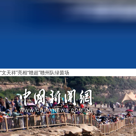
“文天祥”亮相“赣超”赣州队绿茵场