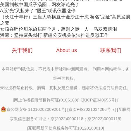
美国制裁中国瓜子汤圆，网友评论亮了
A股“光”又起来了 “股王”联讯仪器涨停
（长江十年行）三座大桥横亘于金沙江干流 桥名“见证”高原发展
之变
女孩在呼伦贝尔旅居两个月，离别之际一人一马双双落泪
潘曦：坚持露头就打 新疆公安机关依法推进反恐工作
关于我们
About us
联系我们
本网站所刊载信息，不代表中新社和中新网观点。 刊用本网站稿件，务
经书面授权。
未经授权禁止转载、摘编、复制及建立镜像，违者将依法追究法律责任。
[
网上传播视听节目许可证(0106168)
] [
京ICP证040655号
] [
京公网安备 11010202009201号
] [
京ICP备2021034286号-7
] [
互联网
宗教信息服务许可证：京(2022)0000118；京(2022)0000119
]
[
互联网新闻信息服务许可证10120180010
]