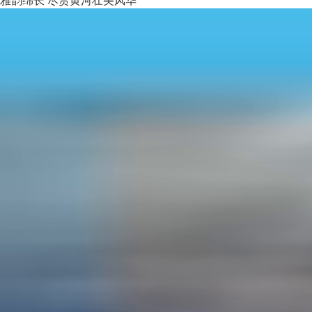
雅韵绵长 尽赏黄河壮美风华