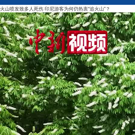
火山喷发致多人死伤 印尼游客为何仍热衷“追火山”？