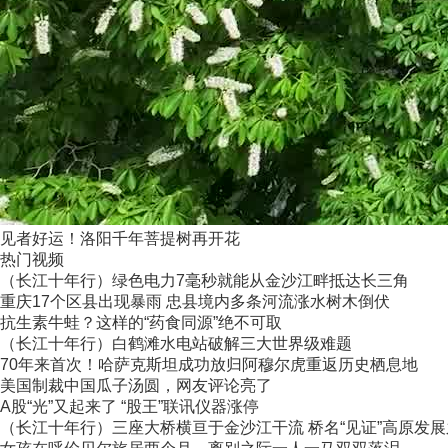
见者好运！洛阳千年菩提树再开花
热门视频
（长江十年行）绿色电力7毫秒就能从金沙江畔抵达长三角
重庆17个区县出现暴雨 忠县境内多条河流涨水树木倒伏
抗生素牛蛙？这样的“药食同源”绝不可取
（长江十年行）白鹤滩水电站破解三大世界级难题
70年来首次！哈萨克斯坦成功放归阿穆尔虎重返历史栖息地
美国制裁中国瓜子汤圆，网友评论亮了
A股“光”又起来了 “股王”联讯仪器涨停
（长江十年行）三座大桥横亘于金沙江干流 桥名“见证”高原发