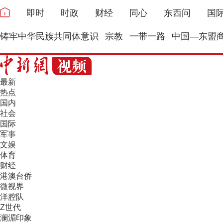
即时
时政
财经
同心
东西问
国
铸牢中华民族共同体意识
宗教
一带一路
中国—东盟
最新
热点
国内
社会
国际
军事
文娱
体育
财经
港澳台侨
微视界
洋腔队
Z世代
澜湄印象