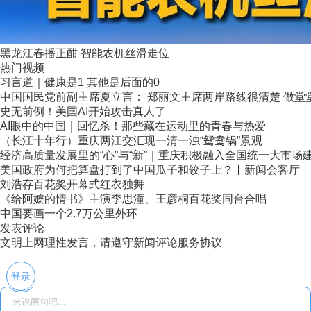
黑龙江春播正酣 智能农机丝滑走位
热门视频
习言道｜健康是1 其他是后面的0
中国国民党前副主席夏立言： 郑丽文主席两岸路线很清楚 做堂堂正
史无前例！美国AI开始攻击真人了
AI眼中的中国｜回忆杀！那些藏在运动里的青春与热爱
（长江十年行）重庆两江交汇现一清一浊“鸳鸯锅”景观
经济高质量发展里的“心”与“新”｜重庆积极融入全国统一大市场
美国政府为何把算盘打到了中国瓜子和饺子上？丨新闻会客厅
刘浩存百花奖开幕式红衣独舞
《给阿嬷的情书》主演李思潼、王彦桐百花奖同台合唱
中国要画一个2.7万公里外环
发表评论
文明上网理性发言，请遵守新闻评论服务协议
登录