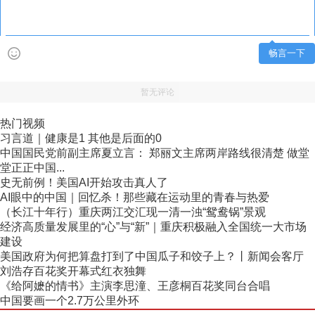
畅言一下
暂无评论
热门视频
习言道｜健康是1 其他是后面的0
中国国民党前副主席夏立言： 郑丽文主席两岸路线很清楚 做堂
堂正正中国...
史无前例！美国AI开始攻击真人了
AI眼中的中国｜回忆杀！那些藏在运动里的青春与热爱
（长江十年行）重庆两江交汇现一清一浊“鸳鸯锅”景观
经济高质量发展里的“心”与“新”｜重庆积极融入全国统一大市场
建设
美国政府为何把算盘打到了中国瓜子和饺子上？丨新闻会客厅
刘浩存百花奖开幕式红衣独舞
《给阿嬷的情书》主演李思潼、王彦桐百花奖同台合唱
中国要画一个2.7万公里外环