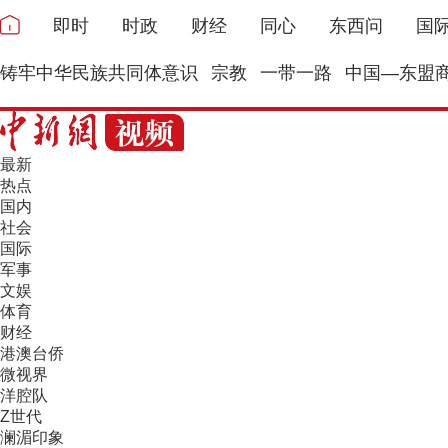
即时
时政
财经
同心
东西问
国
铸牢中华民族共同体意识
宗教
一带一路
中国—东盟
最新
热点
国内
社会
国际
军事
文娱
体育
财经
港澳台侨
微视界
洋腔队
Z世代
澜湄印象