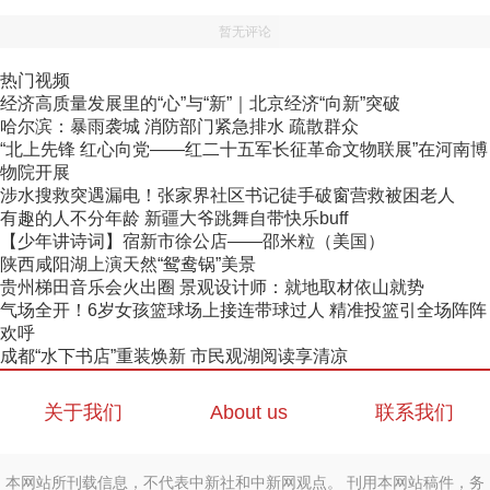
暂无评论
热门视频
经济高质量发展里的“心”与“新”｜北京经济“向新”突破
哈尔滨：暴雨袭城 消防部门紧急排水 疏散群众
“北上先锋 红心向党——红二十五军长征革命文物联展”在河南博
物院开展
涉水搜救突遇漏电！张家界社区书记徒手破窗营救被困老人
有趣的人不分年龄 新疆大爷跳舞自带快乐buff
【少年讲诗词】宿新市徐公店——邵米粒（美国）
陕西咸阳湖上演天然“鸳鸯锅”美景
贵州梯田音乐会火出圈 景观设计师：就地取材依山就势
气场全开！6岁女孩篮球场上接连带球过人 精准投篮引全场阵阵
欢呼
成都“水下书店”重装焕新 市民观湖阅读享清凉
关于我们
About us
联系我们
本网站所刊载信息，不代表中新社和中新网观点。 刊用本网站稿件，务