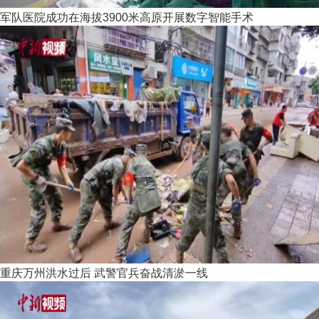
军队医院成功在海拔3900米高原开展数字智能手术
重庆万州洪水过后 武警官兵奋战清淤一线