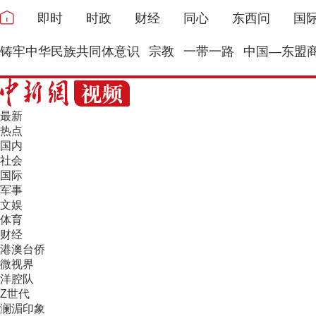
即时
时政
财经
同心
东西问
国
铸牢中华民族共同体意识
宗教
一带一路
中国—东盟
最新
热点
国内
社会
国际
军事
文娱
体育
财经
港澳台侨
微视界
洋腔队
Z世代
澜湄印象