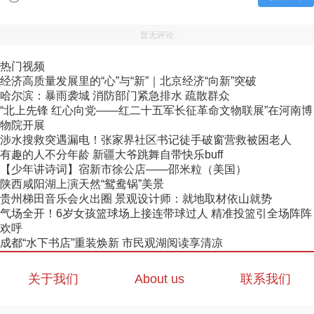
暂无评论
热门视频
经济高质量发展里的“心”与“新”｜北京经济“向新”突破
哈尔滨：暴雨袭城 消防部门紧急排水 疏散群众
“北上先锋 红心向党——红二十五军长征革命文物联展”在河南博
物院开展
涉水搜救突遇漏电！张家界社区书记徒手破窗营救被困老人
有趣的人不分年龄 新疆大爷跳舞自带快乐buff
【少年讲诗词】宿新市徐公店——邵米粒（美国）
陕西咸阳湖上演天然“鸳鸯锅”美景
贵州梯田音乐会火出圈 景观设计师：就地取材依山就势
气场全开！6岁女孩篮球场上接连带球过人 精准投篮引全场阵阵
欢呼
成都“水下书店”重装焕新 市民观湖阅读享清凉
关于我们
About us
联系我们