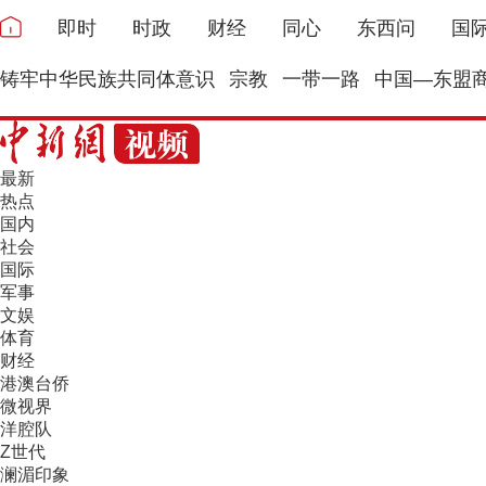
即时
时政
财经
同心
东西问
国
铸牢中华民族共同体意识
宗教
一带一路
中国—东盟
最新
热点
国内
社会
国际
军事
文娱
体育
财经
港澳台侨
微视界
洋腔队
Z世代
澜湄印象