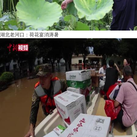
湖北老河口：荷花宴消溽暑