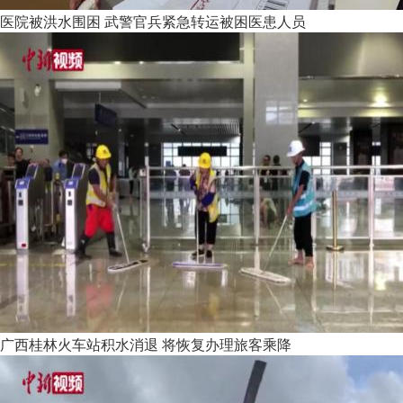
医院被洪水围困 武警官兵紧急转运被困医患人员
广西桂林火车站积水消退 将恢复办理旅客乘降