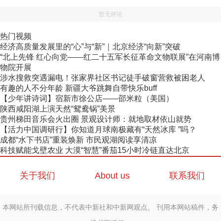
暂无评论
热门视频
经济高质量发展里的“心”与“新”｜北京经济“向新”突破
“北上先锋 红心向党——红二十五军长征革命文物联展”在河南博
物院开展
涉水搜救突遇漏电！张家界社区书记徒手破窗营救被困老人
有趣的人不分年龄 新疆大爷跳舞自带快乐buff
【少年讲诗词】宿新市徐公店——邵米粒（美国）
陕西咸阳湖上演天然“鸳鸯锅”美景
贵州梯田音乐会火出圈 景观设计师：就地取材依山就势
【活力中国调研行】你知道月球南极藏有“天然冰库 ”吗？
成都“水下书店”重装焕新 市民观湖阅读享清凉
科技赋能戈壁农业 大漠“智慧”番茄15小时冷链直达北京
关于我们
About us
联系我们
本网站所刊载信息，不代表中新社和中新网观点。 刊用本网站稿件，务