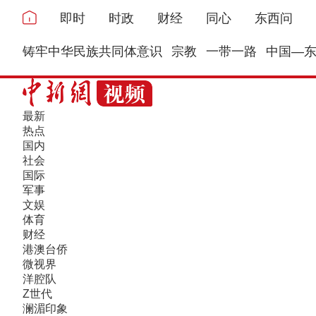
即时
时政
财经
同心
东西问
铸牢中华民族共同体意识
宗教
一带一路
中国—
最新
热点
国内
社会
国际
军事
文娱
体育
财经
港澳台侨
微视界
洋腔队
Z世代
澜湄印象