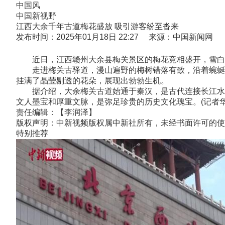
中国风
中国新视野
江西大余千年古道梅花盛放 吸引游客纷至沓来
发布时间：2025年01月18日 22:27 来源：中国新闻网
近日，江西赣州大余县梅关景区的梅花竞相盛开，雪白的
走进梅关古驿道，漫山遍野的梅树错落有致，沿着蜿蜒的
挂满了晶莹剔透的花朵，展现出勃勃生机。
据介绍，大余梅关古道始通于秦汉，是古代连接长江水系
文人墨宝和厚重文脉，是弥足珍贵的历史文化瑰宝。(记者华山
责任编辑：【李润泽】
版权声明：中新视频版权属中新社所有，未经书面许可的使
特别推荐