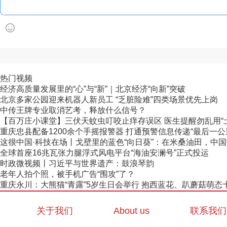
热门视频
经济高质量发展里的“心”与“新”｜北京经济“向新”突破
北京多家公园迎来机器人新员工 “乏脏险难”四类场景优先上岗
中传王牌专业取消艺考，释放什么信号？
【百万庄小课堂】三伏天蚊虫叮咬止痒存误区 医生提醒勿乱用“
重庆忠县配备1200余个手摇报警器 打通预警信息传递“最后一公
这很中国·科技在场丨戈壁里的蓝色“向日葵”：在米桑油田，中国技
全球首座16兆瓦张力腿浮式风电平台“海油安澜号”正式投运
时政微视频丨习近平与世界遗产：鼓浪琴韵
老年人拍个照，被手机广告“围攻”了？
重庆永川：大熊猫“青露”5岁生日会举行 抱西蓝花、趴蘑菇萌态
关于我们
About us
联系我们