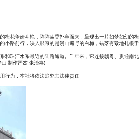
梅花争妍斗艳，阵阵幽香扑鼻而来，呈现出一片如梦如幻的梅
小路前行，映入眼帘的是漫山遍野的白梅，错落有致地扎根于
和珠江水系最近的陆路通道。千年来，它连接赣粤、贯通南北
 制作严杰 张治嘉)
用行为，本社将依法追究其法律责任。