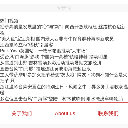
暂无评论
热门视频
经济高质量发展里的“心”与“新”｜向西开放筑枢纽 丝路核心启新
程
“美人鱼”宝宝亮相 国内最大西非海牛保育群种再添新成员
江西篁岭立秋“晒秋”引游客
Pick Yiwu英国站：一枚冰箱贴撬动“大市场”
受台风“白海豚”影响 中国第一高楼“镇楼神器”摆动明显
从雪道到山野 吉林雪场多彩活动撬动暑期文旅经济
直击台风“白海豚” 福建连江黄岐沿海掀起巨浪
主人带萨摩耶参加火把节秒变“灰太狼” 网友：狗狗不知什么是火
把节 只...
浙江温岭台风安置点的特别生日：风雨之中，异乡务工者收获温
暖
多点位直击台风“白海豚”登陆：树木被吹倒 雨水淹没车辆轮胎
关于我们
About us
联系我们