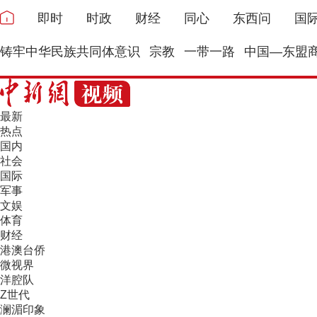
即时
时政
财经
同心
东西问
国
铸牢中华民族共同体意识
宗教
一带一路
中国—东盟
最新
热点
国内
社会
国际
军事
文娱
体育
财经
港澳台侨
微视界
洋腔队
Z世代
澜湄印象