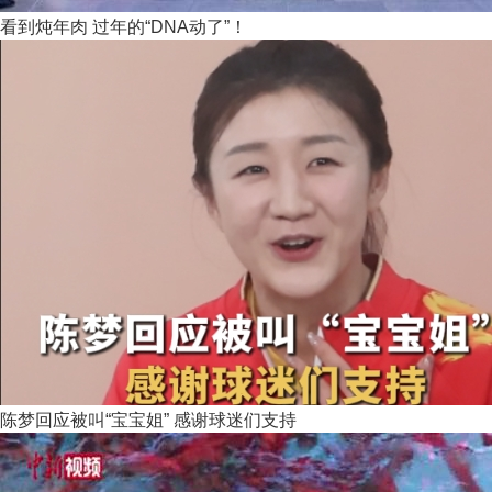
看到炖年肉 过年的“DNA动了”！
陈梦回应被叫“宝宝姐” 感谢球迷们支持