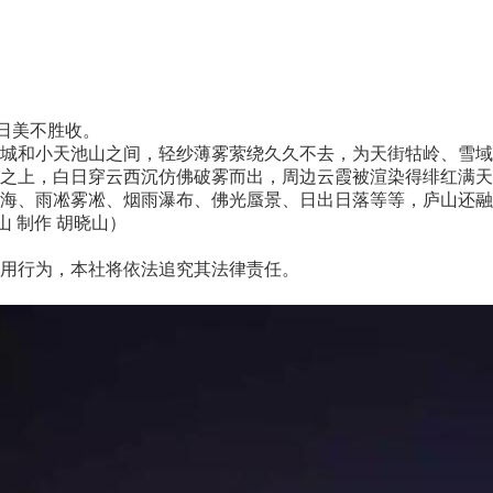
日美不胜收。
和小天池山之间，轻纱薄雾萦绕久久不去，为天街牯岭、雪域
之上，白日穿云西沉仿佛破雾而出，周边云霞被渲染得绯红满天
、雨凇雾凇、烟雨瀑布、佛光蜃景、日出日落等等，庐山还融汇
山 制作 胡晓山）
用行为，本社将依法追究其法律责任。