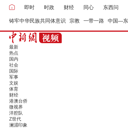
即时
时政
财经
同心
东西问
铸牢中华民族共同体意识
宗教
一带一路
中国—
最新
热点
国内
社会
国际
军事
文娱
体育
财经
港澳台侨
微视界
洋腔队
Z世代
澜湄印象