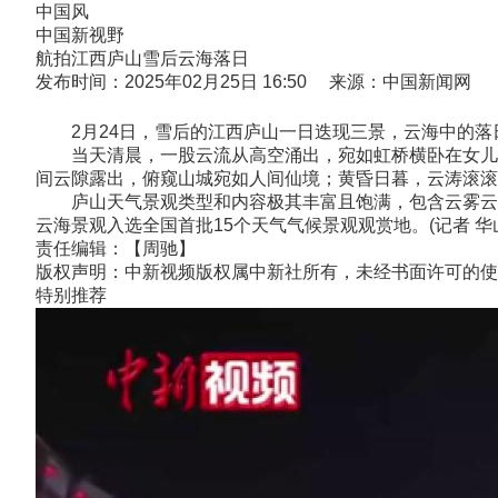
中国风
中国新视野
航拍江西庐山雪后云海落日
发布时间：2025年02月25日 16:50 来源：中国新闻网
2月24日，雪后的江西庐山一日迭现三景，云海中的落
当天清晨，一股云流从高空涌出，宛如虹桥横卧在女儿城
间云隙露出，俯窥山城宛如人间仙境；黄昏日暮，云涛滚滚
庐山天气景观类型和内容极其丰富且饱满，包含云雾云海
云海景观入选全国首批15个天气气候景观观赏地。(记者 华
责任编辑：【周驰】
版权声明：中新视频版权属中新社所有，未经书面许可的使
特别推荐