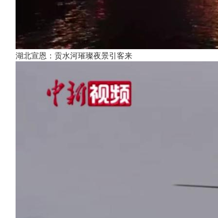
湖北宣恩：贡水河璀璨夜景引客来