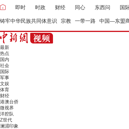
即时
时政
财经
同心
东西问
国
铸牢中华民族共同体意识
宗教
一带一路
中国—东盟
最新
热点
国内
社会
国际
军事
文娱
体育
财经
港澳台侨
微视界
洋腔队
Z世代
澜湄印象