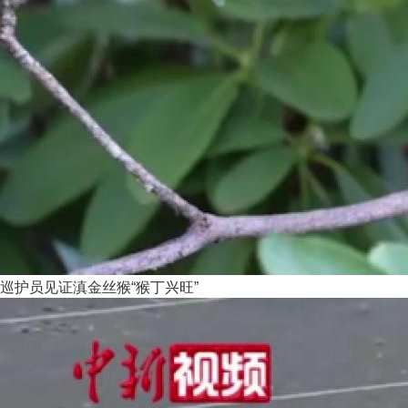
巡护员见证滇金丝猴“猴丁兴旺”