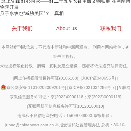
“北上先锋 红心向党——红二十五军长征革命文物联展”在河南博
物院开展
瓜子水饺也“威胁美国”？丨真相
关于我们
About us
联系我们
本网站所刊载信息，不代表中新社和中新网观点。 刊用本网站稿件，务
经书面授权。
未经授权禁止转载、摘编、复制及建立镜像，违者将依法追究法律责任。
[
网上传播视听节目许可证(0106168)
] [
京ICP证040655号
] [
京公网安备 11010202009201号
] [
京ICP备2021034286号-7
] [
互联网
宗教信息服务许可证：京(2022)0000118；京(2022)0000119
]
[
互联网新闻信息服务许可证10120180010
]
违法和不良信息举报电话：15699788000 举报邮箱：
jubao@chinanews.com.cn
举报受理和处置管理办法
总机：86-10-