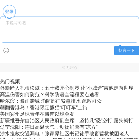
登录
畅言一下
暂无评论
热门视频
外籍匠人扎根松滋：五十载匠心制琴 让“小城造”吉他走向世界
高温伤害如何防范？科学防暑全流程要点速看
哈尔滨：暴雨袭城 消防部门紧急排水 疏散群众
萌翻香港岛！香港限定熊猫“叮叮车”上街
美国宾州足球青年在海南以球会友
新疆维吾尔自治区人民政府副主席：坚持凡“恐”必打 露头就打
辽宁沈阳：连日高温天气，动物消暑有“凉方”
涉水搜救突遇漏电！张家界社区书记徒手破窗营救被困老人