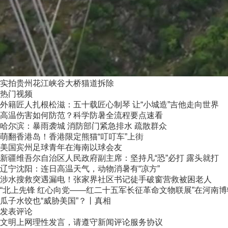
实拍贵州花江峡谷大桥猫道拆除
热门视频
外籍匠人扎根松滋：五十载匠心制琴 让“小城造”吉他走向世界
高温伤害如何防范？科学防暑全流程要点速看
哈尔滨：暴雨袭城 消防部门紧急排水 疏散群众
萌翻香港岛！香港限定熊猫“叮叮车”上街
美国宾州足球青年在海南以球会友
新疆维吾尔自治区人民政府副主席：坚持凡“恐”必打 露头就打
辽宁沈阳：连日高温天气，动物消暑有“凉方”
涉水搜救突遇漏电！张家界社区书记徒手破窗营救被困老人
“北上先锋 红心向党——红二十五军长征革命文物联展”在河南
瓜子水饺也“威胁美国”？丨真相
发表评论
文明上网理性发言，请遵守新闻评论服务协议