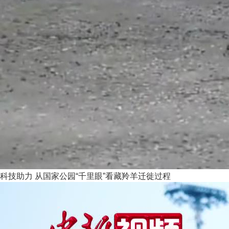
科技助力 从国家公园“千里眼”看藏羚羊迁徙过程