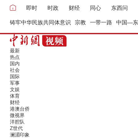
即时
时政
财经
同心
东西问
铸牢中华民族共同体意识
宗教
一带一路
中国—
最新
热点
国内
社会
国际
军事
文娱
体育
财经
港澳台侨
微视界
洋腔队
Z世代
澜湄印象