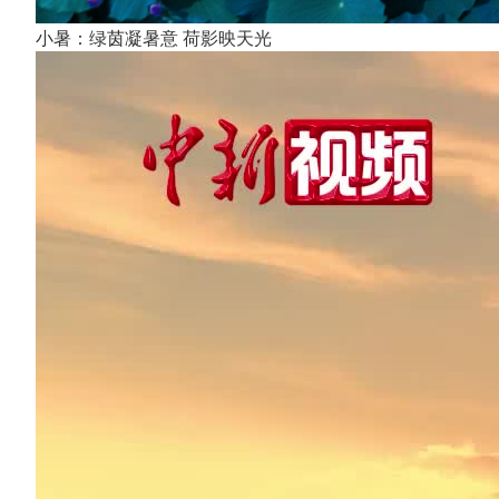
小暑：绿茵凝暑意 荷影映天光