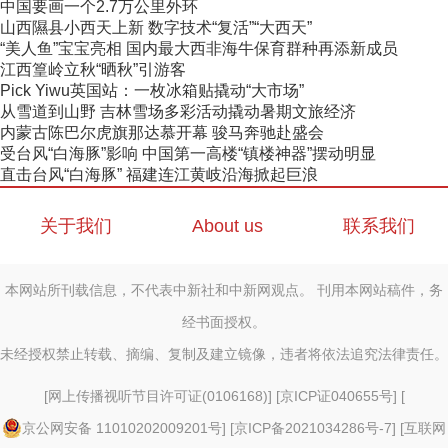
中国要画一个2.7万公里外环
山西隰县小西天上新 数字技术“复活”“大西天”
“美人鱼”宝宝亮相 国内最大西非海牛保育群种再添新成员
江西篁岭立秋“晒秋”引游客
Pick Yiwu英国站：一枚冰箱贴撬动“大市场”
从雪道到山野 吉林雪场多彩活动撬动暑期文旅经济
内蒙古陈巴尔虎旗那达慕开幕 骏马奔驰赴盛会
受台风“白海豚”影响 中国第一高楼“镇楼神器”摆动明显
直击台风“白海豚” 福建连江黄岐沿海掀起巨浪
关于我们
About us
联系我们
本网站所刊载信息，不代表中新社和中新网观点。 刊用本网站稿件，务
经书面授权。
未经授权禁止转载、摘编、复制及建立镜像，违者将依法追究法律责任。
[
网上传播视听节目许可证(0106168)
] [
京ICP证040655号
] [
京公网安备 11010202009201号
] [
京ICP备2021034286号-7
] [
互联网