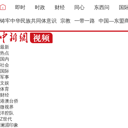
即时
时政
财经
同心
东西问
国
铸牢中华民族共同体意识
宗教
一带一路
中国—东盟
最新
热点
国内
社会
国际
军事
文娱
体育
财经
港澳台侨
微视界
洋腔队
Z世代
澜湄印象