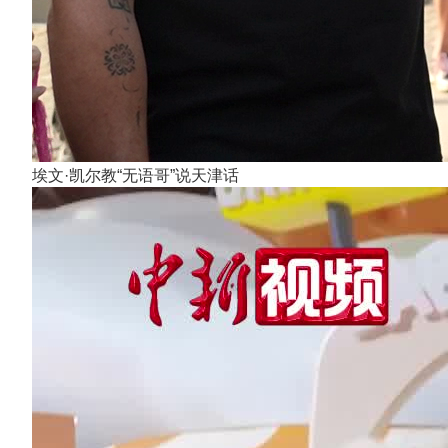
埃文·凯尔教“无语哥”说天津话