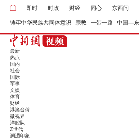
即时
时政
财经
同心
东西问
铸牢中华民族共同体意识
宗教
一带一路
中国—
最新
热点
国内
社会
国际
军事
文娱
体育
财经
港澳台侨
微视界
洋腔队
Z世代
澜湄印象