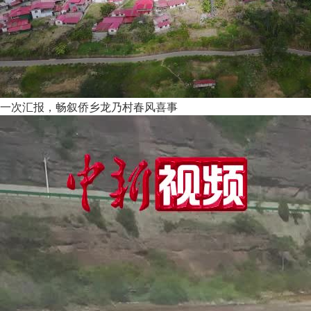
一次汇报，畅叙侨乡龙乃村春风喜事