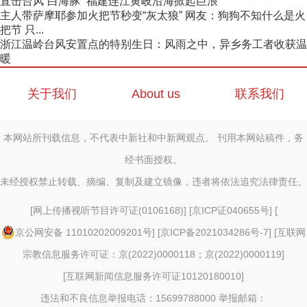
直击台风“白海豚” 福建连江黄岐沿海掀起巨浪
主人带萨摩耶参加火把节秒变“灰太狼” 网友：狗狗不知什么是火
把节 只...
浙江温岭台风安置点的特别生日：风雨之中，异乡务工者收获温
暖
关于我们
About us
联系我们
本网站所刊载信息，不代表中新社和中新网观点。 刊用本网站稿件，务
经书面授权。
未经授权禁止转载、摘编、复制及建立镜像，违者将依法追究法律责任。
[
网上传播视听节目许可证(0106168)
] [
京ICP证040655号
] [
京公网安备 11010202009201号
] [
京ICP备2021034286号-7
] [
互联网
宗教信息服务许可证：京(2022)0000118；京(2022)0000119
]
[
互联网新闻信息服务许可证10120180010
]
违法和不良信息举报电话：15699788000 举报邮箱：