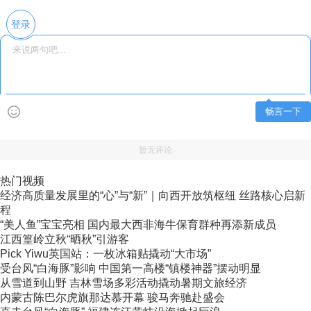
登录
畅言一下
暂无评论
热门视频
经济高质量发展里的“心”与“新”｜向西开放筑枢纽 丝路核心启新
程
“美人鱼”宝宝亮相 国内最大西非海牛保育群种再添新成员
江西篁岭立秋“晒秋”引游客
Pick Yiwu英国站：一枚冰箱贴撬动“大市场”
受台风“白海豚”影响 中国第一高楼“镇楼神器”摆动明显
从雪道到山野 吉林雪场多彩活动撬动暑期文旅经济
内蒙古陈巴尔虎旗那达慕开幕 骏马奔驰赴盛会