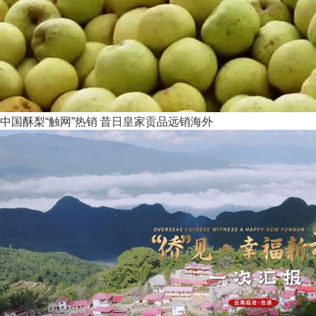
中国酥梨“触网”热销 昔日皇家贡品远销海外