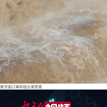
黄河壶口瀑布现云海景观