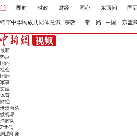
即时
时政
财经
同心
东西问
国
铸牢中华民族共同体意识
宗教
一带一路
中国—东盟
最新
热点
国内
社会
国际
军事
文娱
体育
财经
港澳台侨
微视界
洋腔队
Z世代
澜湄印象