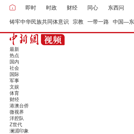
即时
时政
财经
同心
东西问
铸牢中华民族共同体意识
宗教
一带一路
中国—
最新
热点
国内
社会
国际
军事
文娱
体育
财经
港澳台侨
微视界
洋腔队
Z世代
澜湄印象