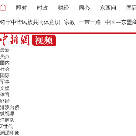
即时
时政
财经
同心
东西问
国
铸牢中华民族共同体意识
宗教
一带一路
中国—东盟
最新
热点
国内
社会
国际
军事
文娱
体育
财经
港澳台侨
微视界
洋腔队
Z世代
澜湄印象