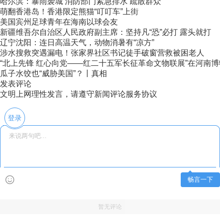
哈尔滨：暴雨袭城 消防部门紧急排水 疏散群众
萌翻香港岛！香港限定熊猫“叮叮车”上街
美国宾州足球青年在海南以球会友
新疆维吾尔自治区人民政府副主席：坚持凡“恐”必打 露头就打
辽宁沈阳：连日高温天气，动物消暑有“凉方”
涉水搜救突遇漏电！张家界社区书记徒手破窗营救被困老人
“北上先锋 红心向党——红二十五军长征革命文物联展”在河南
瓜子水饺也“威胁美国”？丨真相
发表评论
文明上网理性发言，请遵守新闻评论服务协议
登录
畅言一下
暂无评论