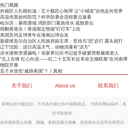
热门视频
外籍匠人扎根松滋：五十载匠心制琴 让“小城造”吉他走向世界
高温伤害如何防范？科学防暑全流程要点速看
哈尔滨：暴雨袭城 消防部门紧急排水 疏散群众
萌翻香港岛！香港限定熊猫“叮叮车”上街
美国宾州足球青年在海南以球会友
新疆维吾尔自治区人民政府副主席：坚持凡“恐”必打 露头就打
辽宁沈阳：连日高温天气，动物消暑有“凉方”
涉水搜救突遇漏电！张家界社区书记徒手破窗营救被困老人
“北上先锋 红心向党——红二十五军长征革命文物联展”在河南博
物院开展
瓜子水饺也“威胁美国”？丨真相
关于我们
About us
联系我们
本网站所刊载信息，不代表中新社和中新网观点。 刊用本网站稿件，务
经书面授权。
未经授权禁止转载、摘编、复制及建立镜像，违者将依法追究法律责任。