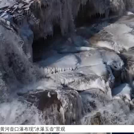
黄河壶口瀑布现“冰瀑玉壶”景观