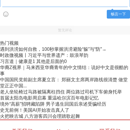
畅言一下
暂无评论
热门视频
遇到洪涝如何自救，100秒掌握洪涝避险“躲”与“防”→
时政微视频丨习近平与世界遗产：鼓浪琴韵
习言道｜健康是1 其他是后面的0
华裔Z视界｜马来西亚华裔青年的中文情结：说好中文是很酷的
事
中国国民党前副主席夏立言： 郑丽文主席两岸路线很清楚 做堂
堂正正中国...
老人坐轮椅过马路被隔离柱挡住 两位路过司机下车俯身托举
首届太阳岛电影周启幕 重温哈尔滨百年电影记忆
境外“高薪”招聘藏陷阱 男子逃生回国后亲述受骗经历
史无前例！美国AI开始攻击真人了
火把映古城 八方游客四川会理踏歌起舞