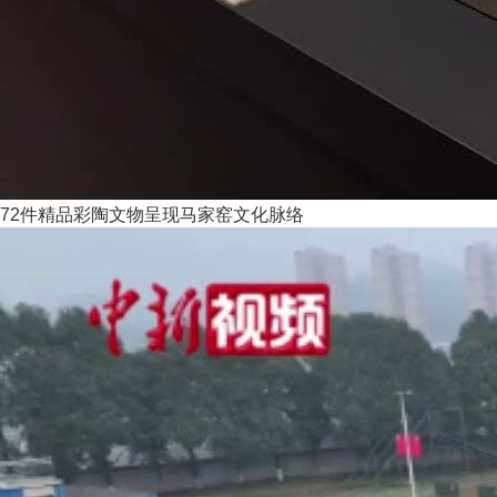
72件精品彩陶文物呈现马家窑文化脉络