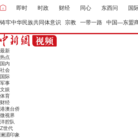
即时
时政
财经
同心
东西问
国
铸牢中华民族共同体意识
宗教
一带一路
中国—东盟
最新
热点
国内
社会
国际
军事
文娱
体育
财经
港澳台侨
微视界
洋腔队
Z世代
澜湄印象