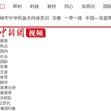
即时
时政
财经
同心
东西问
国
铸牢中华民族共同体意识
宗教
一带一路
中国—东盟
最新
热点
国内
社会
国际
军事
文娱
体育
财经
港澳台侨
微视界
洋腔队
Z世代
澜湄印象