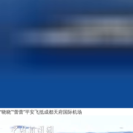
“晓晓”“蕾蕾”平安飞抵成都天府国际机场