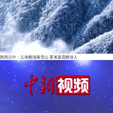
陕西汉中：云海翻涌裹雪山 雾凇凝霜醉游人