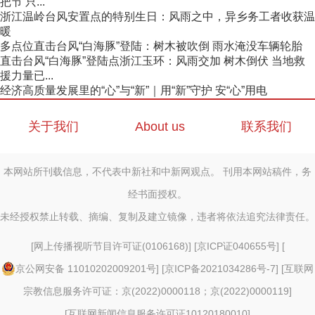
把节 只...
浙江温岭台风安置点的特别生日：风雨之中，异乡务工者收获温
暖
多点位直击台风“白海豚”登陆：树木被吹倒 雨水淹没车辆轮胎
直击台风“白海豚”登陆点浙江玉环：风雨交加 树木倒伏 当地救
援力量已...
经济高质量发展里的“心”与“新”｜用“新”守护 安“心”用电
关于我们
About us
联系我们
本网站所刊载信息，不代表中新社和中新网观点。 刊用本网站稿件，务
经书面授权。
未经授权禁止转载、摘编、复制及建立镜像，违者将依法追究法律责任。
[
网上传播视听节目许可证(0106168)
] [
京ICP证040655号
] [
京公网安备 11010202009201号
] [
京ICP备2021034286号-7
] [
互联网
宗教信息服务许可证：京(2022)0000118；京(2022)0000119
]
[
互联网新闻信息服务许可证10120180010
]