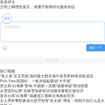
发表评论
文明上网理性发言，请遵守新闻评论服务协议
登录
畅言一下
暂无评论
热门视频
“美人鱼”宝宝亮相 国内最大西非海牛保育群种再添新成员
Pick Yiwu英国站：一枚冰箱贴撬动“大市场”
受台风“白海豚”影响 中国第一高楼“镇楼神器”摆动明显
从雪道到山野 吉林雪场多彩活动撬动暑期文旅经济
直击台风“白海豚” 福建连江黄岐沿海掀起巨浪
主人带萨摩耶参加火把节秒变“灰太狼” 网友：狗狗不知什么是火