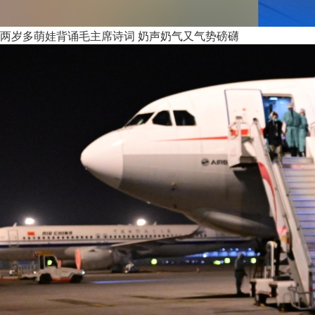
两岁多萌娃背诵毛主席诗词 奶声奶气又气势磅礴