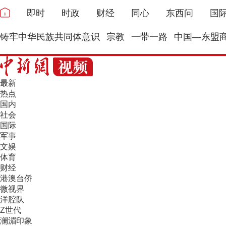
即时
时政
财经
同心
东西问
国
铸牢中华民族共同体意识
宗教
一带一路
中国—东盟
最新
热点
国内
社会
国际
军事
文娱
体育
财经
港澳台侨
微视界
洋腔队
Z世代
澜湄印象