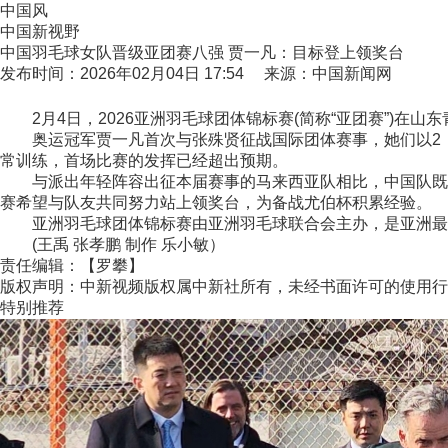
中国风
中国新视野
中国羽毛球女队晋级亚团赛八强 贾一凡：目标登上领奖台
发布时间：2026年02月04日 17:54 来源：中国新闻网
2月4日，2026亚洲羽毛球团体锦标赛(简称“亚团赛”)在
奥运冠军贾一凡首次与张殊贤征战国际团体赛事，她们以2：0
常训练，首场比赛的发挥已经超出预期。
与派出年轻阵容出征本届赛事的马来西亚队相比，中国队既有
赛希望与队友共同努力站上领奖台，为备战尤伯杯积累经验。
亚洲羽毛球团体锦标赛由亚洲羽毛球联合会主办，是亚洲最高
(王禹 张孝鹏 制作 乐小敏）
责任编辑：【罗攀】
版权声明：中新视频版权属中新社所有，未经书面许可的使用行
特别推荐