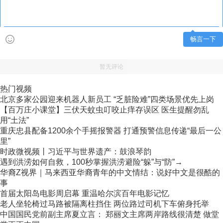
畅言一下
暂无评论
热门视频
北京多家公园迎来机器人新员工 “乏脏险难”四类场景优先上岗
【百万庄小课堂】三伏天蚊虫叮咬止痒存误区 医生提醒勿乱
用“土法”
重庆忠县配备1200余个手摇报警器 打通预警信息传递“最后一公
里”
时政微视频丨习近平与世界遗产：鼓浪琴韵
遇到洪涝如何自救，100秒掌握洪涝避险“躲”与“防”→
华裔Z视界｜马来西亚华裔青年的中文情结：说好中文是很酷的
事
首届太阳岛电影周启幕 重温哈尔滨百年电影记忆
老人坐轮椅过马路被隔离柱挡住 两位路过司机下车俯身托举
中国国民党前副主席夏立言： 郑丽文主席两岸路线很清楚 做堂