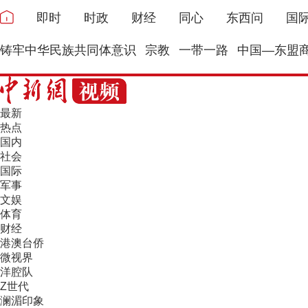
即时
时政
财经
同心
东西问
国
铸牢中华民族共同体意识
宗教
一带一路
中国—东盟
最新
热点
国内
社会
国际
军事
文娱
体育
财经
港澳台侨
微视界
洋腔队
Z世代
澜湄印象