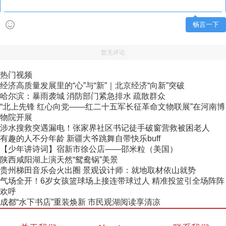
畅言一下
暂无评论
热门视频
经济高质量发展里的“心”与“新”｜北京经济“向新”突破
哈尔滨：暴雨袭城 消防部门紧急排水 疏散群众
“北上先锋 红心向党——红二十五军长征革命文物联展”在河南博
物院开展
涉水搜救突遇漏电！张家界社区书记徒手破窗营救被困老人
有趣的人不分年龄 新疆大爷跳舞自带快乐buff
【少年讲诗词】宿新市徐公店——邵米粒（美国）
陕西咸阳湖上演天然“鸳鸯锅”美景
贵州梯田音乐会火出圈 景观设计师：就地取材依山就势
气场全开！6岁女孩篮球场上接连带球过人 精准投篮引全场阵阵
欢呼
成都“水下书店”重装焕新 市民观湖阅读享清凉