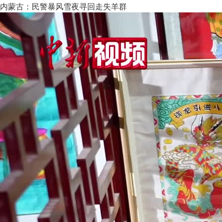
内蒙古：民警暴风雪夜寻回走失羊群