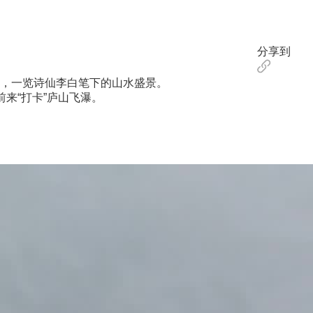
分享到
，一览诗仙李白笔下的山水盛景。
来“打卡”庐山飞瀑。