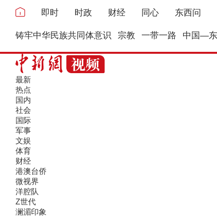
即时
时政
财经
同心
东西问
铸牢中华民族共同体意识
宗教
一带一路
中国—
最新
热点
国内
社会
国际
军事
文娱
体育
财经
港澳台侨
微视界
洋腔队
Z世代
澜湄印象