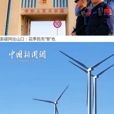
新疆阿拉山口：花季照亮“警”色