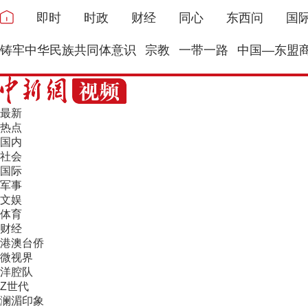
即时
时政
财经
同心
东西问
国
铸牢中华民族共同体意识
宗教
一带一路
中国—东盟
最新
热点
国内
社会
国际
军事
文娱
体育
财经
港澳台侨
微视界
洋腔队
Z世代
澜湄印象