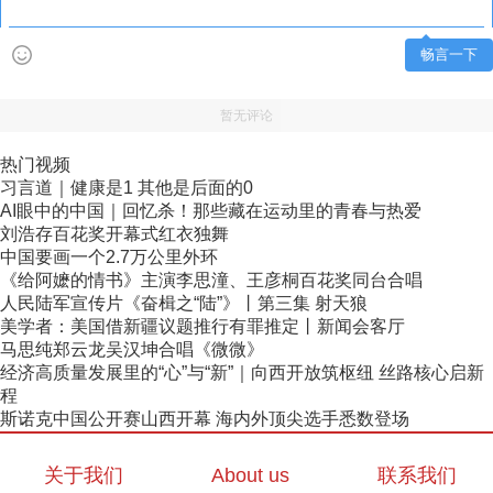
畅言一下
暂无评论
热门视频
习言道｜健康是1 其他是后面的0
AI眼中的中国｜回忆杀！那些藏在运动里的青春与热爱
刘浩存百花奖开幕式红衣独舞
中国要画一个2.7万公里外环
《给阿嬷的情书》主演李思潼、王彦桐百花奖同台合唱
人民陆军宣传片《奋楫之“陆”》丨第三集 射天狼
美学者：美国借新疆议题推行有罪推定丨新闻会客厅
马思纯郑云龙吴汉坤合唱《微微》
经济高质量发展里的“心”与“新”｜向西开放筑枢纽 丝路核心启新
程
斯诺克中国公开赛山西开幕 海内外顶尖选手悉数登场
关于我们
About us
联系我们