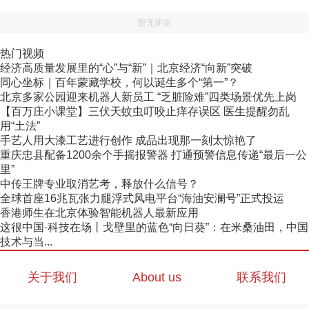
暂无评论
热门视频
经济高质量发展里的“心”与“新”｜北京经济“向新”突破
同心坐标｜百年蒙藏学校，何以诞生多个“第一”？
北京多家公园迎来机器人新员工 “乏脏险难”四类场景优先上岗
【百万庄小课堂】三伏天蚊虫叮咬止痒存误区 医生提醒勿乱
用“土法”
手艺人用大漆工艺进行创作 成品出现那一刻太惊艳了
重庆忠县配备1200余个手摇报警器 打通预警信息传递“最后一公
里”
中传王牌专业取消艺考，释放什么信号？
全球首座16兆瓦张力腿浮式风电平台“海油安澜号”正式投运
香港师生在北京体验智能机器人最新应用
这很中国·科技在场丨戈壁里的蓝色“向日葵”：在米桑油田，中国
技术与当...
关于我们
About us
联系我们