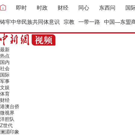
即时
时政
财经
同心
东西问
国
铸牢中华民族共同体意识
宗教
一带一路
中国—东盟
最新
热点
国内
社会
国际
军事
文娱
体育
财经
港澳台侨
微视界
洋腔队
Z世代
澜湄印象