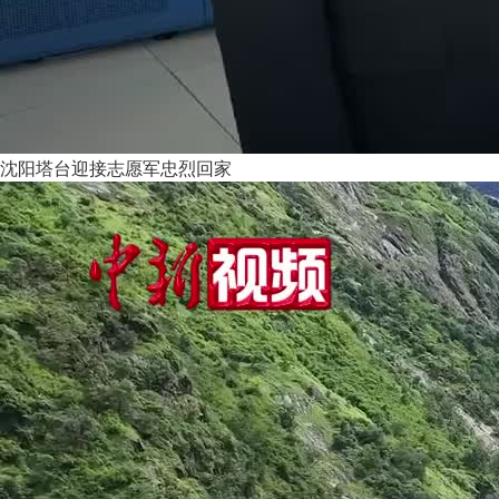
沈阳塔台迎接志愿军忠烈回家