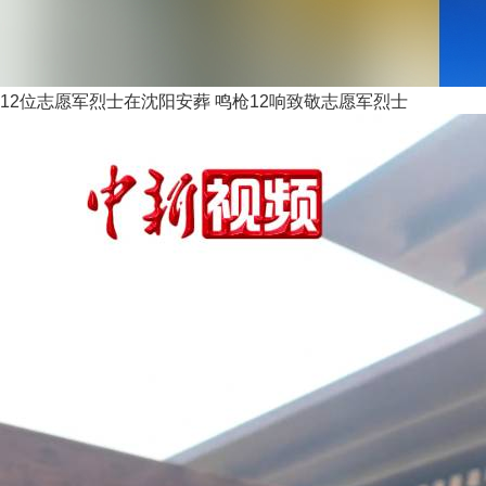
12位志愿军烈士在沈阳安葬 鸣枪12响致敬志愿军烈士