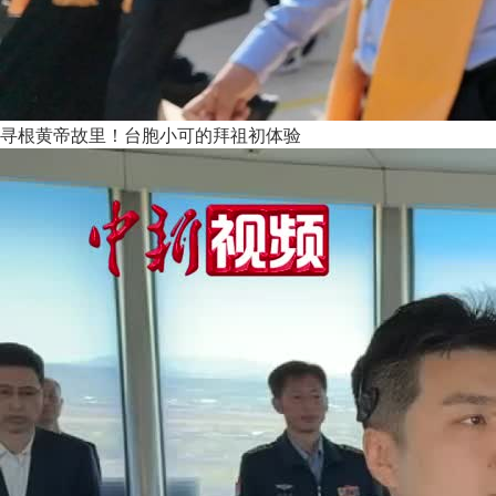
寻根黄帝故里！台胞小可的拜祖初体验