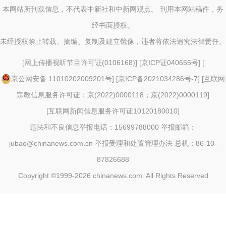
本网站所刊载信息，不代表中新社和中新网观点。 刊用本网站稿件，务
经书面授权。
未经授权禁止转载、摘编、复制及建立镜像，违者将依法追究法律责任。
[
网上传播视听节目许可证(0106168)
] [
京ICP证040655号
] [
京公网安备 11010202009201号
] [
京ICP备2021034286号-7
] [
互联网
宗教信息服务许可证：京(2022)0000118；京(2022)0000119
]
[
互联网新闻信息服务许可证10120180010
]
违法和不良信息举报电话：15699788000 举报邮箱：
jubao@chinanews.com.cn
举报受理和处置管理办法
总机：86-10-
87826688
Copyright ©1999-2026
chinanews.com. All Rights Reserved