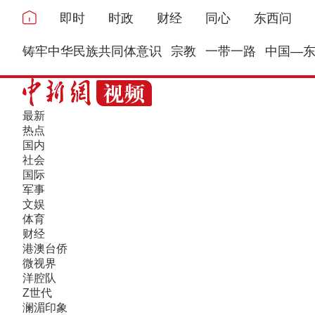
即时
时政
财经
同心
东西问
铸牢中华民族共同体意识
宗教
一带一路
中国—
最新
热点
国内
社会
国际
军事
文娱
体育
财经
港澳台侨
微视界
洋腔队
Z世代
澜湄印象