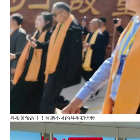
寻根黄帝故里！台胞小可的拜祖初体验