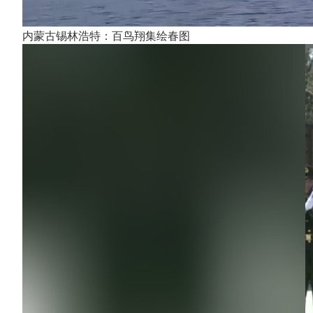
内蒙古锡林浩特：百鸟翔集绘春图