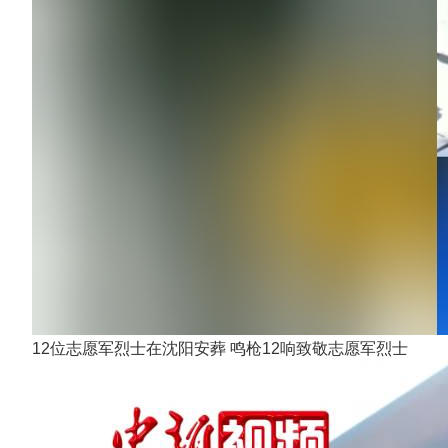
12位志愿军烈士在沈阳安葬 鸣枪12响致敬志愿军烈士