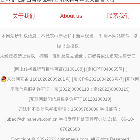
关于我们
About us
联系我们
本网站所刊载信息，不代表中新社和中新网观点。 刊用本网站稿件，务
经书面授权。
未经授权禁止转载、摘编、复制及建立镜像，违者将依法追究法律责任。
[
网上传播视听节目许可证(0106168)
] [
京ICP证040655号
] [
京公网安备 11010202009201号
] [
京ICP备2021034286号-7
] [
互联网
宗教信息服务许可证：京(2022)0000118；京(2022)0000119
]
[
互联网新闻信息服务许可证10120180010
]
违法和不良信息举报电话：15699788000 举报邮箱：
jubao@chinanews.com.cn
举报受理和处置管理办法
总机：86-10-
87826688
Copyright ©1999-2026
chinanews.com. All Rights Reserved