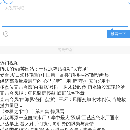
畅言一下
暂无评论
热门视频
Pick Yiwu英国站：一枚冰箱贴撬动“大市场”
受台风“白海豚”影响 中国第一高楼“镇楼神器”摆动明显
经济高质量发展里的“心”与“新”｜用“新”守护 安“心”用电
多点位直击台风“白海豚”登陆：树木被吹倒 雨水淹没车辆轮胎
直击台风眼：狂风骤雨停歇 蜻蜓低空飞舞
直击台风“白海豚”登陆点浙江玉环：风雨交加 树木倒伏 当地救
援力量已...
《奋楫之“陆”》丨第四集 惊风雷
武汉再添一座自来水厂！华中最大“双膜”工艺应急水厂通水
那达慕上 看女射手们执弓向旷野的飒爽与豪情
受热带气旋“白海豚”影响 香港录得今年以来最高气温