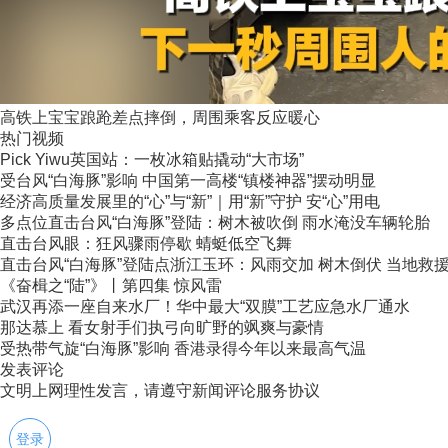
高铁上宝宝踉跄差点摔倒，周围乘客反应暖心
热门视频
Pick Yiwu英国站：一枚冰箱贴撬动“大市场”
受台风“白海豚”影响 中国第一高楼“镇楼神器”摆动明显
经济高质量发展里的“心”与“新”｜用“新”守护 安“心”用电
多点位直击台风“白海豚”登陆：树木被吹倒 雨水淹没车辆轮胎
直击台风眼：狂风骤雨停歇 蜻蜓低空飞舞
直击台风“白海豚”登陆点浙江玉环：风雨交加 树木倒伏 当地救援力
《奋楫之“陆”》丨第四集 惊风雷
武汉再添一座自来水厂！华中最大“双膜”工艺应急水厂通水
那达慕上 看女射手们执弓向旷野的飒爽与豪情
受热带气旋“白海豚”影响 香港录得今年以来最高气温
发表评论
文明上网理性发言，请遵守新闻评论服务协议
登录