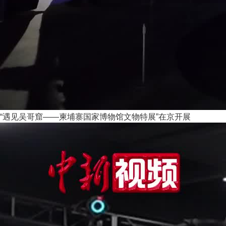
“遇见吴哥窟——柬埔寨国家博物馆文物特展”在京开展