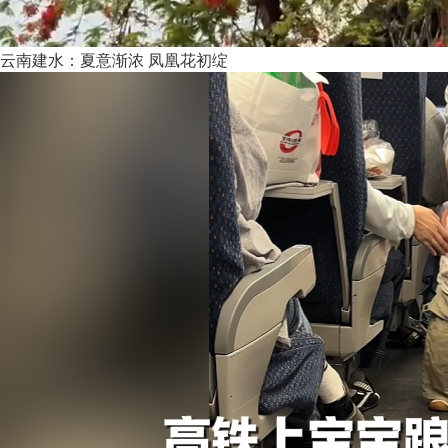
云南建水：夏意渐浓 凤凰花初绽