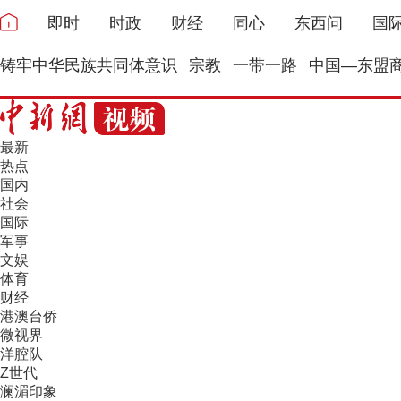
即时
时政
财经
同心
东西问
国
铸牢中华民族共同体意识
宗教
一带一路
中国—东盟
最新
热点
国内
社会
国际
军事
文娱
体育
财经
港澳台侨
微视界
洋腔队
Z世代
澜湄印象