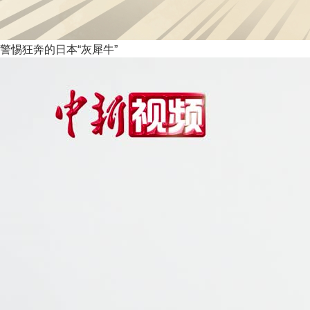
警惕狂奔的日本“灰犀牛”