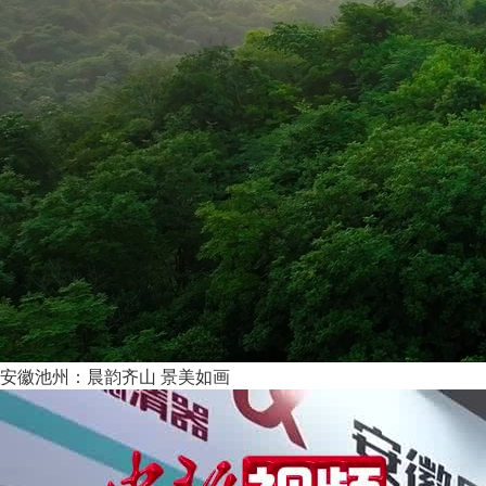
安徽池州：晨韵齐山 景美如画