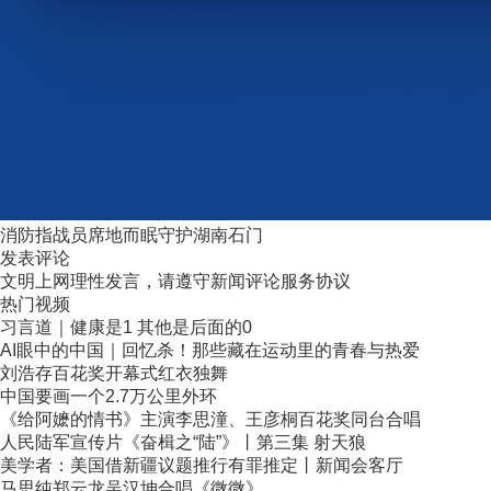
消防指战员席地而眠守护湖南石门
发表评论
文明上网理性发言，请遵守新闻评论服务协议
热门视频
习言道｜健康是1 其他是后面的0
AI眼中的中国｜回忆杀！那些藏在运动里的青春与热爱
刘浩存百花奖开幕式红衣独舞
中国要画一个2.7万公里外环
《给阿嬷的情书》主演李思潼、王彦桐百花奖同台合唱
人民陆军宣传片《奋楫之“陆”》丨第三集 射天狼
美学者：美国借新疆议题推行有罪推定丨新闻会客厅
马思纯郑云龙吴汉坤合唱《微微》