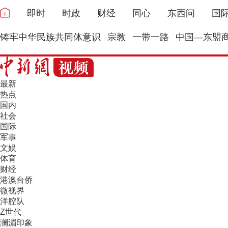
即时
时政
财经
同心
东西问
国
铸牢中华民族共同体意识
宗教
一带一路
中国—东盟
最新
热点
国内
社会
国际
军事
文娱
体育
财经
港澳台侨
微视界
洋腔队
Z世代
澜湄印象