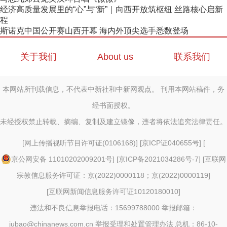
经济高质量发展里的“心”与“新”｜向西开放筑枢纽 丝路核心启新
程
斯诺克中国公开赛山西开幕 海内外顶尖选手悉数登场
关于我们
About us
联系我们
本网站所刊载信息，不代表中新社和中新网观点。 刊用本网站稿件，务
经书面授权。
未经授权禁止转载、摘编、复制及建立镜像，违者将依法追究法律责任。
[
网上传播视听节目许可证(0106168)
] [
京ICP证040655号
] [
京公网安备 11010202009201号
] [
京ICP备2021034286号-7
] [
互联网
宗教信息服务许可证：京(2022)0000118；京(2022)0000119
]
[
互联网新闻信息服务许可证10120180010
]
违法和不良信息举报电话：15699788000 举报邮箱：
jubao@chinanews.com.cn
举报受理和处置管理办法
总机：86-10-