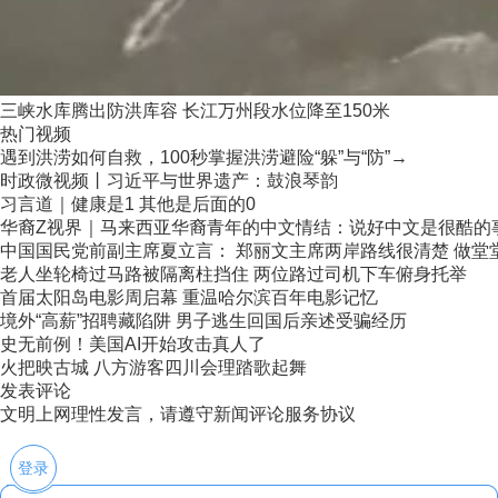
三峡水库腾出防洪库容 长江万州段水位降至150米
热门视频
遇到洪涝如何自救，100秒掌握洪涝避险“躲”与“防”→
时政微视频丨习近平与世界遗产：鼓浪琴韵
习言道｜健康是1 其他是后面的0
华裔Z视界｜马来西亚华裔青年的中文情结：说好中文是很酷的
中国国民党前副主席夏立言： 郑丽文主席两岸路线很清楚 做堂堂正
老人坐轮椅过马路被隔离柱挡住 两位路过司机下车俯身托举
首届太阳岛电影周启幕 重温哈尔滨百年电影记忆
境外“高薪”招聘藏陷阱 男子逃生回国后亲述受骗经历
史无前例！美国AI开始攻击真人了
火把映古城 八方游客四川会理踏歌起舞
发表评论
文明上网理性发言，请遵守新闻评论服务协议
登录