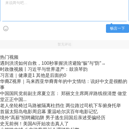
畅言一下
暂无评论
热门视频
遇到洪涝如何自救，100秒掌握洪涝避险“躲”与“防”→
时政微视频丨习近平与世界遗产：鼓浪琴韵
习言道｜健康是1 其他是后面的0
华裔Z视界｜马来西亚华裔青年的中文情结：说好中文是很酷的
事
中国国民党前副主席夏立言： 郑丽文主席两岸路线很清楚 做堂
堂正正中国...
老人坐轮椅过马路被隔离柱挡住 两位路过司机下车俯身托举
首届太阳岛电影周启幕 重温哈尔滨百年电影记忆
境外“高薪”招聘藏陷阱 男子逃生回国后亲述受骗经历
史无前例！美国AI开始攻击真人了