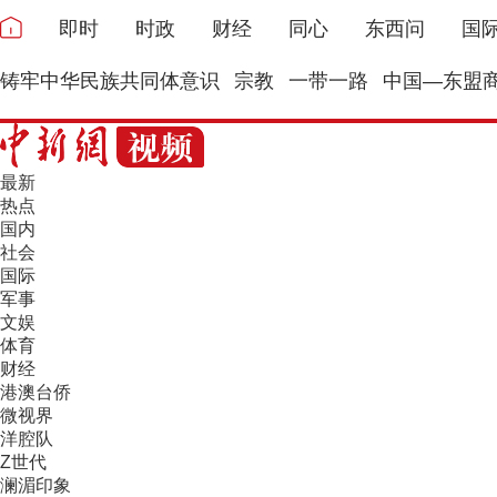
即时
时政
财经
同心
东西问
国
铸牢中华民族共同体意识
宗教
一带一路
中国—东盟
最新
热点
国内
社会
国际
军事
文娱
体育
财经
港澳台侨
微视界
洋腔队
Z世代
澜湄印象