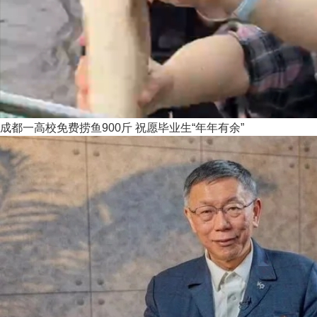
成都一高校免费捞鱼900斤 祝愿毕业生“年年有余”