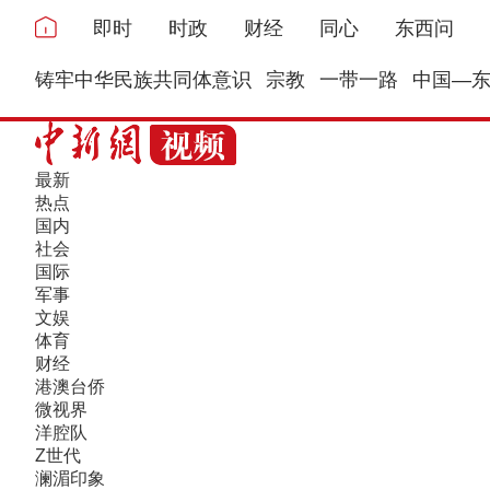
即时
时政
财经
同心
东西问
铸牢中华民族共同体意识
宗教
一带一路
中国—
最新
热点
国内
社会
国际
军事
文娱
体育
财经
港澳台侨
微视界
洋腔队
Z世代
澜湄印象