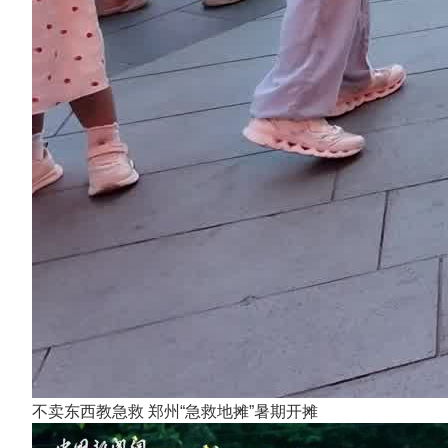
不卖东西教急救 郑州“急救地摊”暑期开摊