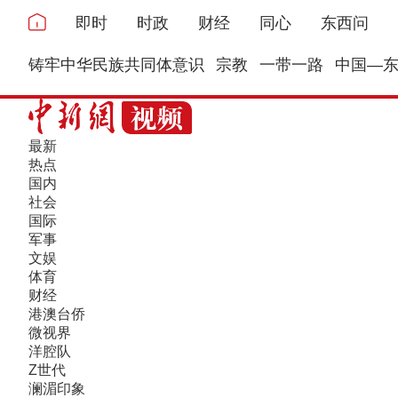
即时
时政
财经
同心
东西问
铸牢中华民族共同体意识
宗教
一带一路
中国—
最新
热点
国内
社会
国际
军事
文娱
体育
财经
港澳台侨
微视界
洋腔队
Z世代
澜湄印象