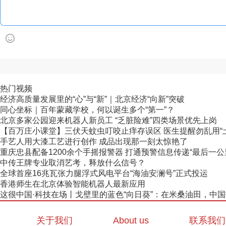
热门视频
经济高质量发展里的“心”与“新”｜北京经济“向新”突破
同心坐标｜百年蒙藏学校，何以诞生多个“第一”？
北京多家公园迎来机器人新员工 “乏脏险难”四类场景优先上岗
【百万庄小课堂】三伏天蚊虫叮咬止痒存误区 医生提醒勿乱用“
手艺人用大漆工艺进行创作 成品出现那一刻太惊艳了
重庆忠县配备1200余个手摇报警器 打通预警信息传递“最后一公
中传王牌专业取消艺考，释放什么信号？
全球首座16兆瓦张力腿浮式风电平台“海油安澜号”正式投运
香港师生在北京体验智能机器人最新应用
这很中国·科技在场丨戈壁里的蓝色“向日葵”：在米桑油田，中国技
关于我们
About us
联系我们