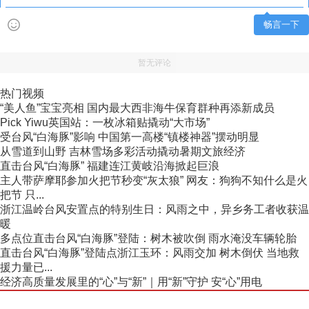
畅言一下
暂无评论
热门视频
“美人鱼”宝宝亮相 国内最大西非海牛保育群种再添新成员
Pick Yiwu英国站：一枚冰箱贴撬动“大市场”
受台风“白海豚”影响 中国第一高楼“镇楼神器”摆动明显
从雪道到山野 吉林雪场多彩活动撬动暑期文旅经济
直击台风“白海豚” 福建连江黄岐沿海掀起巨浪
主人带萨摩耶参加火把节秒变“灰太狼” 网友：狗狗不知什么是火
把节 只...
浙江温岭台风安置点的特别生日：风雨之中，异乡务工者收获温
暖
多点位直击台风“白海豚”登陆：树木被吹倒 雨水淹没车辆轮胎
直击台风“白海豚”登陆点浙江玉环：风雨交加 树木倒伏 当地救
援力量已...
经济高质量发展里的“心”与“新”｜用“新”守护 安“心”用电