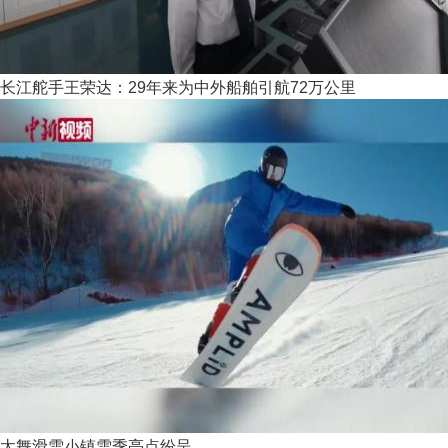
长江舵手王荣达：29年来为中外船舶引航72万公里
太舞滑雪小镇雪季亮点纷呈