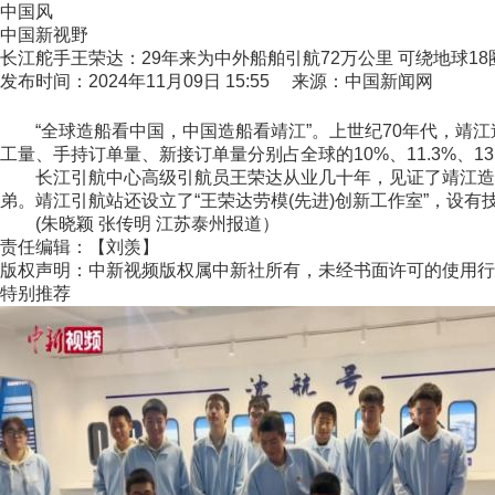
中国风
中国新视野
长江舵手王荣达：29年来为中外船舶引航72万公里 可绕地球18
发布时间：2024年11月09日 15:55 来源：中国新闻网
“全球造船看中国，中国造船看靖江”。上世纪70年代，靖江
工量、手持订单量、新接订单量分别占全球的10%、11.3%、13
长江引航中心高级引航员王荣达从业几十年，见证了靖江造船业
弟。靖江引航站还设立了“王荣达劳模(先进)创新工作室”，设
(朱晓颖 张传明 江苏泰州报道）
责任编辑：【刘羡】
版权声明：中新视频版权属中新社所有，未经书面许可的使用行
特别推荐