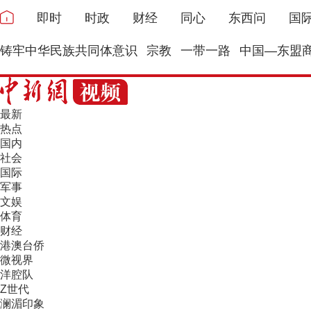
即时
时政
财经
同心
东西问
国
铸牢中华民族共同体意识
宗教
一带一路
中国—东盟
最新
热点
国内
社会
国际
军事
文娱
体育
财经
港澳台侨
微视界
洋腔队
Z世代
澜湄印象