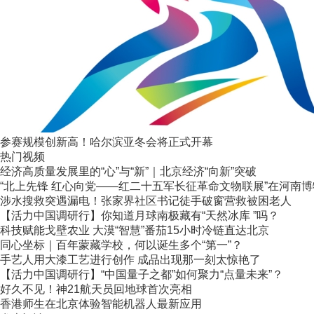
参赛规模创新高！哈尔滨亚冬会将正式开幕
热门视频
经济高质量发展里的“心”与“新”｜北京经济“向新”突破
“北上先锋 红心向党——红二十五军长征革命文物联展”在河南
涉水搜救突遇漏电！张家界社区书记徒手破窗营救被困老人
【活力中国调研行】你知道月球南极藏有“天然冰库 ”吗？
科技赋能戈壁农业 大漠“智慧”番茄15小时冷链直达北京
同心坐标｜百年蒙藏学校，何以诞生多个“第一”？
手艺人用大漆工艺进行创作 成品出现那一刻太惊艳了
【活力中国调研行】“中国量子之都”如何聚力“点量未来”？
好久不见！神21航天员回地球首次亮相
香港师生在北京体验智能机器人最新应用