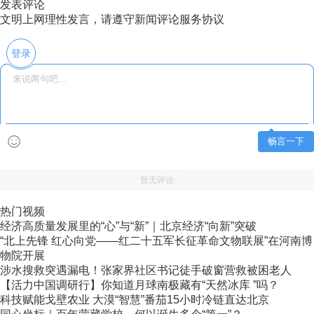
发表评论
文明上网理性发言，请遵守新闻评论服务协议
登录
畅言一下
暂无评论
热门视频
经济高质量发展里的“心”与“新”｜北京经济“向新”突破
“北上先锋 红心向党——红二十五军长征革命文物联展”在河南博
物院开展
涉水搜救突遇漏电！张家界社区书记徒手破窗营救被困老人
【活力中国调研行】你知道月球南极藏有“天然冰库 ”吗？
科技赋能戈壁农业 大漠“智慧”番茄15小时冷链直达北京