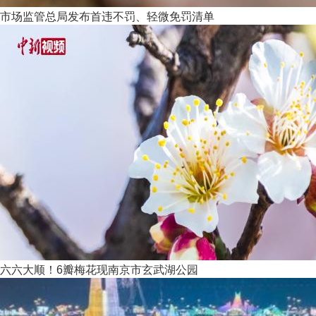
市场监管总局发布首违不罚、轻微免罚清单
六六大顺！6瓣梅花现南京市玄武湖公园