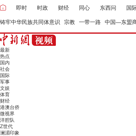
即时
时政
财经
同心
东西问
国
铸牢中华民族共同体意识
宗教
一带一路
中国—东盟
最新
热点
国内
社会
国际
军事
文娱
体育
财经
港澳台侨
微视界
洋腔队
Z世代
澜湄印象