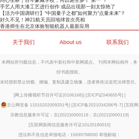
同心坐标｜百年蒙藏学校，何以诞生多个“第一”？
手艺人用大漆工艺进行创作 成品出现那一刻太惊艳了
【活力中国调研行】“中国量子之都”如何聚力“点量未来”？
好久不见！神21航天员回地球首次亮相
香港师生在北京体验智能机器人最新应用
关于我们
About us
联系我们
本网站所刊载信息，不代表中新社和中新网观点。 刊用本网站稿件，务
经书面授权。
未经授权禁止转载、摘编、复制及建立镜像，违者将依法追究法律责任。
[
网上传播视听节目许可证(0106168)
] [
京ICP证040655号
] [
京公网安备 11010202009201号
] [
京ICP备2021034286号-7
] [
互联网
宗教信息服务许可证：京(2022)0000118；京(2022)0000119
]
[
互联网新闻信息服务许可证10120180010
]
违法和不良信息举报电话：15699788000 举报邮箱：