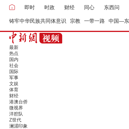
即时
时政
财经
同心
东西问
铸牢中华民族共同体意识
宗教
一带一路
中国—
最新
热点
国内
社会
国际
军事
文娱
体育
财经
港澳台侨
微视界
洋腔队
Z世代
澜湄印象