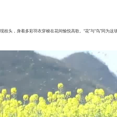
头，身着多彩羽衣穿梭在花间愉悦高歌。“花”与“鸟”同为这