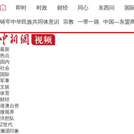
即时
时政
财经
同心
东西问
国
铸牢中华民族共同体意识
宗教
一带一路
中国—东盟
最新
热点
国内
社会
国际
军事
文娱
体育
财经
港澳台侨
微视界
洋腔队
Z世代
澜湄印象