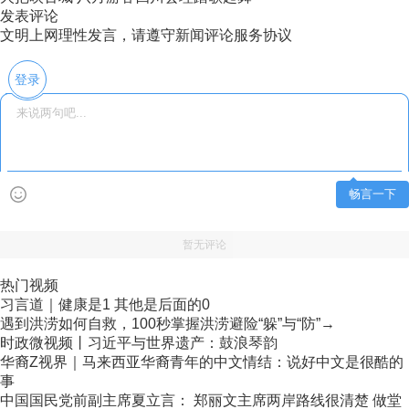
发表评论
文明上网理性发言，请遵守新闻评论服务协议
登录
畅言一下
暂无评论
热门视频
习言道｜健康是1 其他是后面的0
遇到洪涝如何自救，100秒掌握洪涝避险“躲”与“防”→
时政微视频丨习近平与世界遗产：鼓浪琴韵
华裔Z视界｜马来西亚华裔青年的中文情结：说好中文是很酷的
事
中国国民党前副主席夏立言： 郑丽文主席两岸路线很清楚 做堂