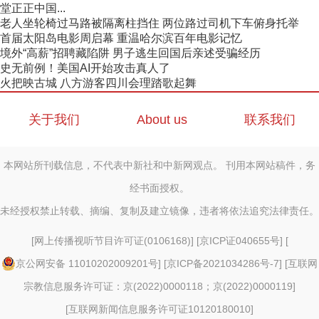
堂正正中国...
老人坐轮椅过马路被隔离柱挡住 两位路过司机下车俯身托举
首届太阳岛电影周启幕 重温哈尔滨百年电影记忆
境外“高薪”招聘藏陷阱 男子逃生回国后亲述受骗经历
史无前例！美国AI开始攻击真人了
火把映古城 八方游客四川会理踏歌起舞
关于我们
About us
联系我们
本网站所刊载信息，不代表中新社和中新网观点。 刊用本网站稿件，务
经书面授权。
未经授权禁止转载、摘编、复制及建立镜像，违者将依法追究法律责任。
[
网上传播视听节目许可证(0106168)
] [
京ICP证040655号
] [
京公网安备 11010202009201号
] [
京ICP备2021034286号-7
] [
互联网
宗教信息服务许可证：京(2022)0000118；京(2022)0000119
]
[
互联网新闻信息服务许可证10120180010
]