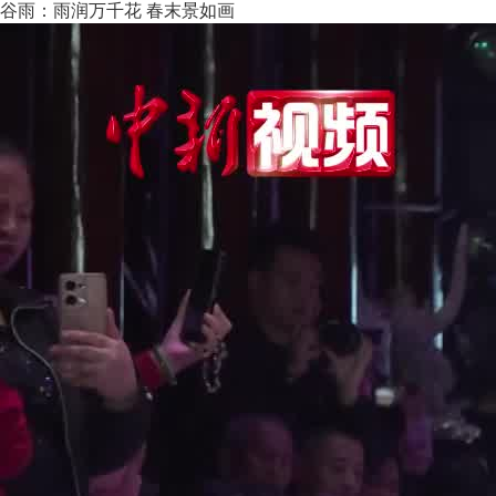
谷雨：雨润万千花 春末景如画