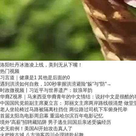
洛阳牡丹冰激凌上线，美到无从下嘴！
热门视频
习言道｜健康是1 其他是后面的0
遇到洪涝如何自救，100秒掌握洪涝避险“躲”与“防”→
时政微视频丨习近平与世界遗产：鼓浪琴韵
华裔Z视界｜马来西亚华裔青年的中文情结：说好中文是很酷的
中国国民党前副主席夏立言： 郑丽文主席两岸路线很清楚 做堂堂正
老人坐轮椅过马路被隔离柱挡住 两位路过司机下车俯身托举
首届太阳岛电影周启幕 重温哈尔滨百年电影记忆
境外“高薪”招聘藏陷阱 男子逃生回国后亲述受骗经历
史无前例！美国AI开始攻击真人了
火把映古城 八方游客四川会理踏歌起舞