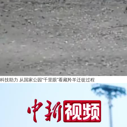
科技助力 从国家公园“千里眼”看藏羚羊迁徙过程