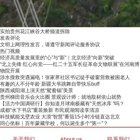
实拍贵州花江峡谷大桥猫道拆除
发表评论
文明上网理性发言，请遵守新闻评论服务协议
热门视频
经济高质量发展里的“心”与“新”｜北京经济“向新”突破
“北上先锋 红心向党——红二十五军长征革命文物联展”在河南博
物院开展
涉水搜救突遇漏电！张家界社区书记徒手破窗营救被困老人
有趣的人不分年龄 新疆大爷跳舞自带快乐buff
陕西咸阳湖上演天然“鸳鸯锅”美景
贵州梯田音乐会火出圈 景观设计师：就地取材依山就势
【活力中国调研行】你知道月球南极藏有“天然冰库 ”吗？
成都“水下书店”重装焕新 市民观湖阅读享清凉
科技赋能戈壁农业 大漠“智慧”番茄15小时冷链直达北京
同心坐标｜百年蒙藏学校，何以诞生多个“第一”？
关于我们
About us
联系我们