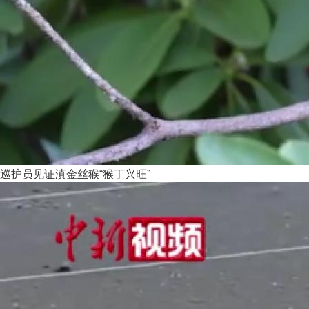
巡护员见证滇金丝猴“猴丁兴旺”