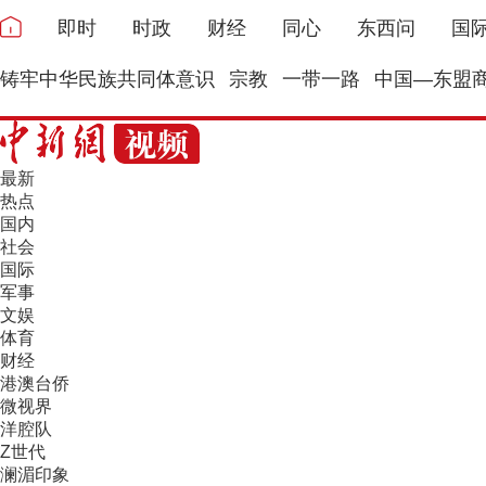
即时
时政
财经
同心
东西问
国
铸牢中华民族共同体意识
宗教
一带一路
中国—东盟
最新
热点
国内
社会
国际
军事
文娱
体育
财经
港澳台侨
微视界
洋腔队
Z世代
澜湄印象