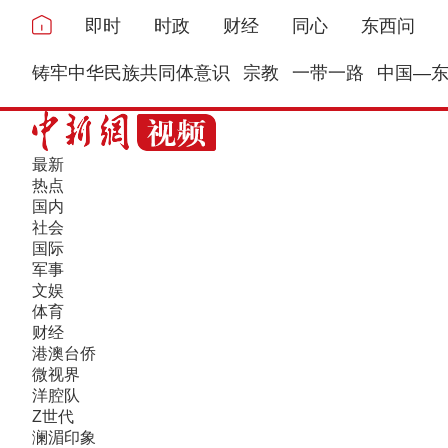
即时
时政
财经
同心
东西问
铸牢中华民族共同体意识
宗教
一带一路
中国—
最新
热点
国内
社会
国际
军事
文娱
体育
财经
港澳台侨
微视界
洋腔队
Z世代
澜湄印象