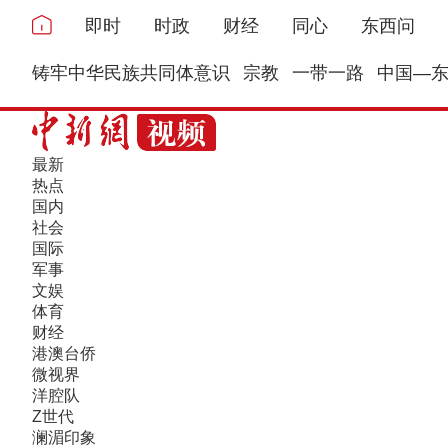
即时
时政
财经
同心
东西问
铸牢中华民族共同体意识
宗教
一带一路
中国—
最新
热点
国内
社会
国际
军事
文娱
体育
财经
港澳台侨
微视界
洋腔队
Z世代
澜湄印象