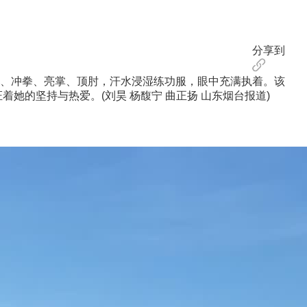
分享到
、冲拳、亮掌、顶肘，汗水浸湿练功服，眼中充满执着。该
她的坚持与热爱。(刘昊 杨馥宁 曲正扬 山东烟台报道)