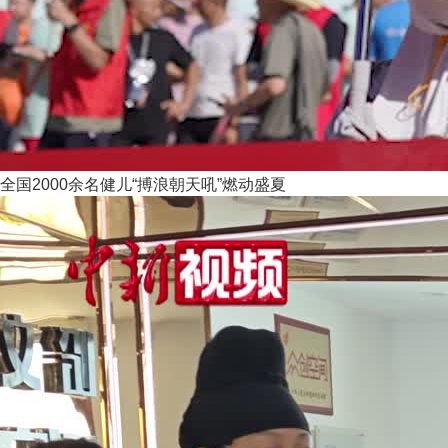
全国2000余名健儿“搏浪朝天吼”燃动盛夏