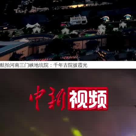
航拍河南三门峡地坑院：千年古院披霞光