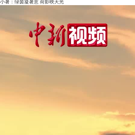
小暑：绿茵凝暑意 荷影映天光