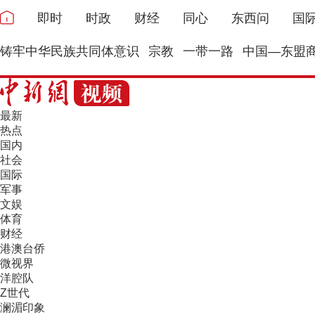
即时
时政
财经
同心
东西问
国
铸牢中华民族共同体意识
宗教
一带一路
中国—东盟
最新
热点
国内
社会
国际
军事
文娱
体育
财经
港澳台侨
微视界
洋腔队
Z世代
澜湄印象