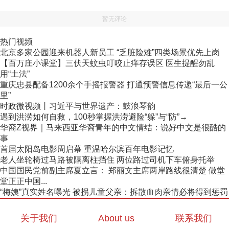
暂无评论
热门视频
北京多家公园迎来机器人新员工 “乏脏险难”四类场景优先上岗
【百万庄小课堂】三伏天蚊虫叮咬止痒存误区 医生提醒勿乱
用“土法”
重庆忠县配备1200余个手摇报警器 打通预警信息传递“最后一公
里”
时政微视频丨习近平与世界遗产：鼓浪琴韵
遇到洪涝如何自救，100秒掌握洪涝避险“躲”与“防”→
华裔Z视界｜马来西亚华裔青年的中文情结：说好中文是很酷的
事
首届太阳岛电影周启幕 重温哈尔滨百年电影记忆
老人坐轮椅过马路被隔离柱挡住 两位路过司机下车俯身托举
中国国民党前副主席夏立言： 郑丽文主席两岸路线很清楚 做堂
堂正正中国...
“梅姨”真实姓名曝光 被拐儿童父亲：拆散血肉亲情必将得到惩罚
关于我们
About us
联系我们