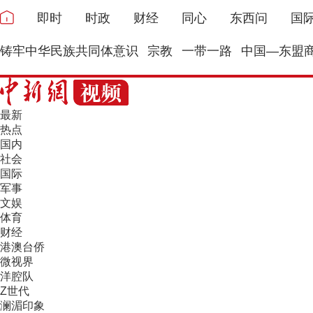
即时
时政
财经
同心
东西问
国
铸牢中华民族共同体意识
宗教
一带一路
中国—东盟
最新
热点
国内
社会
国际
军事
文娱
体育
财经
港澳台侨
微视界
洋腔队
Z世代
澜湄印象