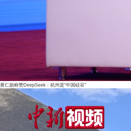
黄仁勋称赞DeepSeek：杭州是“中国硅谷”