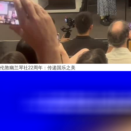
伦敦幽兰琴社22周年：传递国乐之美