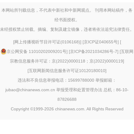
本网站所刊载信息，不代表中新社和中新网观点。 刊用本网站稿件，务
经书面授权。
未经授权禁止转载、摘编、复制及建立镜像，违者将依法追究法律责任。
[
网上传播视听节目许可证(0106168)
] [
京ICP证040655号
] [
京公网安备 11010202009201号
] [
京ICP备2021034286号-7
] [
互联网
宗教信息服务许可证：京(2022)0000118；京(2022)0000119
]
[
互联网新闻信息服务许可证10120180010
]
违法和不良信息举报电话：15699788000 举报邮箱：
jubao@chinanews.com.cn
举报受理和处置管理办法
总机：86-10-
87826688
Copyright ©1999-2026
chinanews.com. All Rights Reserved