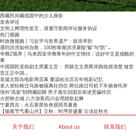
西藏民间藏戏团中的少儿身影
发表评论
文明上网理性发言，请遵守新闻评论服务协议
热门视频
时政微视频丨习近平与世界遗产：鼓浪琴韵
遇到洪涝如何自救，100秒掌握洪涝避险“躲”与“防”→
华裔Z视界｜马来西亚华裔青年的中文情结：说好中文是很酷的
事
中国国民党前副主席夏立言： 郑丽文主席两岸路线很清楚 做堂
堂正正中国...
首届太阳岛电影周启幕 重温哈尔滨百年电影记忆
老人坐轮椅过马路被隔离柱挡住 两位路过司机下车俯身托举
境外“高薪”招聘藏陷阱 男子逃生回国后亲述受骗经历
火把映古城 八方游客四川会理踏歌起舞
宁夏西吉：火石寨星轨奇观照亮夏夜
【循着节气看山河】立秋：时序辞盛夏 云淡赴秋光
关于我们
About us
联系我们