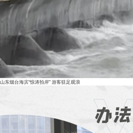
山东烟台海滨“惊涛拍岸” 游客驻足观浪