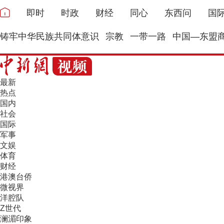
即时
时政
财经
同心
东西问
国
铸牢中华民族共同体意识
宗教
一带一路
中国—东盟
最新
热点
国内
社会
国际
军事
文娱
体育
财经
港澳台侨
微视界
洋腔队
Z世代
澜湄印象