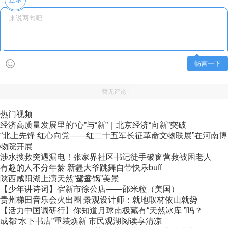
畅言一下
暂无评论
热门视频
经济高质量发展里的“心”与“新”｜北京经济“向新”突破
“北上先锋 红心向党——红二十五军长征革命文物联展”在河南博
物院开展
涉水搜救突遇漏电！张家界社区书记徒手破窗营救被困老人
有趣的人不分年龄 新疆大爷跳舞自带快乐buff
陕西咸阳湖上演天然“鸳鸯锅”美景
【少年讲诗词】宿新市徐公店——邵米粒（美国）
贵州梯田音乐会火出圈 景观设计师：就地取材依山就势
【活力中国调研行】你知道月球南极藏有“天然冰库 ”吗？
成都“水下书店”重装焕新 市民观湖阅读享清凉