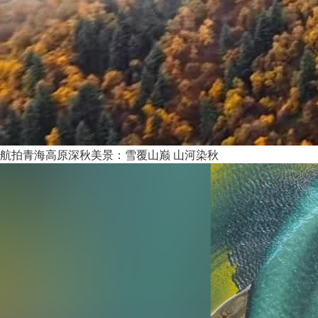
航拍青海高原深秋美景：雪覆山巅 山河染秋