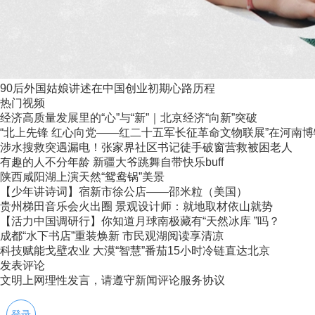
90后外国姑娘讲述在中国创业初期心路历程
热门视频
经济高质量发展里的“心”与“新”｜北京经济“向新”突破
“北上先锋 红心向党——红二十五军长征革命文物联展”在河南
涉水搜救突遇漏电！张家界社区书记徒手破窗营救被困老人
有趣的人不分年龄 新疆大爷跳舞自带快乐buff
陕西咸阳湖上演天然“鸳鸯锅”美景
【少年讲诗词】宿新市徐公店——邵米粒（美国）
贵州梯田音乐会火出圈 景观设计师：就地取材依山就势
【活力中国调研行】你知道月球南极藏有“天然冰库 ”吗？
成都“水下书店”重装焕新 市民观湖阅读享清凉
科技赋能戈壁农业 大漠“智慧”番茄15小时冷链直达北京
发表评论
文明上网理性发言，请遵守新闻评论服务协议
登录