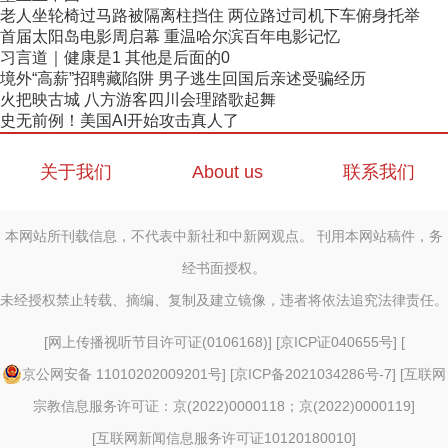
老人坐轮椅过马路被隔离柱挡住 两位路过司机下车俯身托举
首届太阳岛电影周启幕 重温哈尔滨百年电影记忆
习言道｜健康是1 其他是后面的0
境外“高薪”招聘藏陷阱 男子逃生回国后亲述受骗经历
火把映古城 八方游客四川会理踏歌起舞
史无前例！美国AI开始攻击真人了
关于我们
About us
联系我们
本网站所刊载信息，不代表中新社和中新网观点。 刊用本网站稿件，务
经书面授权。
未经授权禁止转载、摘编、复制及建立镜像，违者将依法追究法律责任。
[
网上传播视听节目许可证(0106168)
] [
京ICP证040655号
] [
京公网安备 11010202009201号
] [
京ICP备2021034286号-7
] [
互联网
宗教信息服务许可证：京(2022)0000118；京(2022)0000119
]
[
互联网新闻信息服务许可证10120180010
]