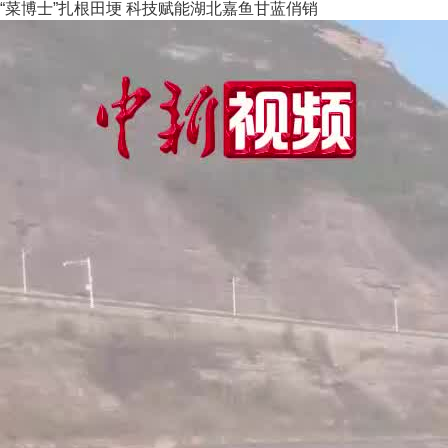
“菜博士”扎根田埂 科技赋能湖北嘉鱼甘蓝俏销