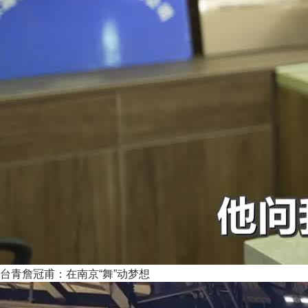
台青詹冠甫：在南京“舞”动梦想