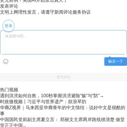
史无前例！美国AI开始攻击真人了
发表评论
文明上网理性发言，请遵守新闻评论服务协议
登录
畅言一下
暂无评论
热门视频
遇到洪涝如何自救，100秒掌握洪涝避险“躲”与“防”→
时政微视频丨习近平与世界遗产：鼓浪琴韵
华裔Z视界｜马来西亚华裔青年的中文情结：说好中文是很酷的
事
中国国民党前副主席夏立言： 郑丽文主席两岸路线很清楚 做堂
堂正正中国...