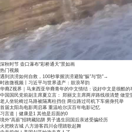
深秋时节 壶口瀑布“彩桥通天”景如画
热门视频
遇到洪涝如何自救，100秒掌握洪涝避险“躲”与“防”→
时政微视频丨习近平与世界遗产：鼓浪琴韵
华裔Z视界｜马来西亚华裔青年的中文情结：说好中文是很酷的
中国国民党前副主席夏立言： 郑丽文主席两岸路线很清楚 做堂堂正
老人坐轮椅过马路被隔离柱挡住 两位路过司机下车俯身托举
首届太阳岛电影周启幕 重温哈尔滨百年电影记忆
习言道｜健康是1 其他是后面的0
境外“高薪”招聘藏陷阱 男子逃生回国后亲述受骗经历
火把映古城 八方游客四川会理踏歌起舞