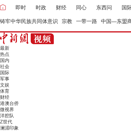
即时
时政
财经
同心
东西问
国
铸牢中华民族共同体意识
宗教
一带一路
中国—东盟
最新
热点
国内
社会
国际
军事
文娱
体育
财经
港澳台侨
微视界
洋腔队
Z世代
澜湄印象