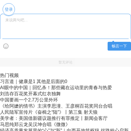
登录
畅言一下
暂无评论
热门视频
习言道｜健康是1 其他是后面的0
AI眼中的中国｜回忆杀！那些藏在运动里的青春与热爱
刘浩存百花奖开幕式红衣独舞
中国要画一个2.7万公里外环
《给阿嬷的情书》主演李思潼、王彦桐百花奖同台合唱
人民陆军宣传片《奋楫之“陆”》丨第三集 射天狼
美学者：美国借新疆议题推行有罪推定丨新闻会客厅
马思纯郑云龙吴汉坤合唱《微微》
经济高质量发展里的“心”与“新”｜向西开放筑枢纽 丝路核心启新