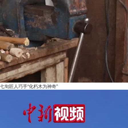
七旬匠人巧手“化朽木为神奇”