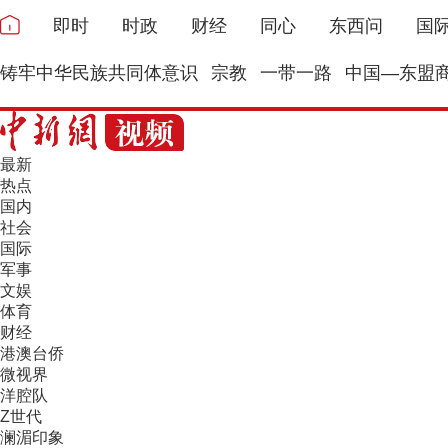
即时
时政
财经
同心
东西问
国
铸牢中华民族共同体意识
宗教
一带一路
中国—东盟
最新
热点
国内
社会
国际
军事
文娱
体育
财经
港澳台侨
微视界
洋腔队
Z世代
澜湄印象