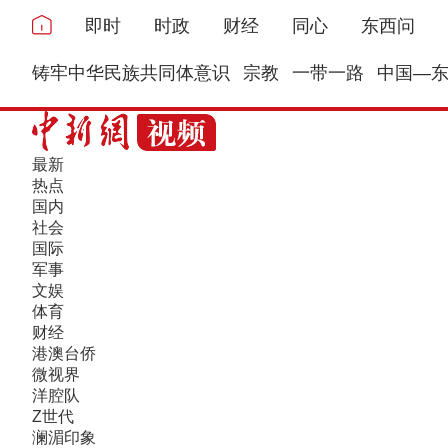
即时
时政
财经
同心
东西问
铸牢中华民族共同体意识
宗教
一带一路
中国—
最新
热点
国内
社会
国际
军事
文娱
体育
财经
港澳台侨
微视界
洋腔队
Z世代
澜湄印象