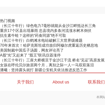
热门视频
（长江十年行）绿色电力7毫秒就能从金沙江畔抵达长三角
重庆17个区县出现暴雨 忠县境内多条河流涨水树木倒伏
抗生素牛蛙？这样的“药食同源”绝不可取
（长江十年行）白鹤滩水电站破解三大世界级难题
70年来首次！哈萨克斯坦成功放归阿穆尔虎重返历史栖息地
美国制裁中国瓜子汤圆，网友评论亮了
A股“光”又起来了 “股王”联讯仪器涨停
（长江十年行）三座大桥横亘于金沙江干流 桥名“见证”高原发
女孩在呼伦贝尔旅居两个月，离别之际一人一马双双落泪
潘曦：坚持露头就打 新疆公安机关依法推进反恐工作
关于我们
About us
联系我们
本网