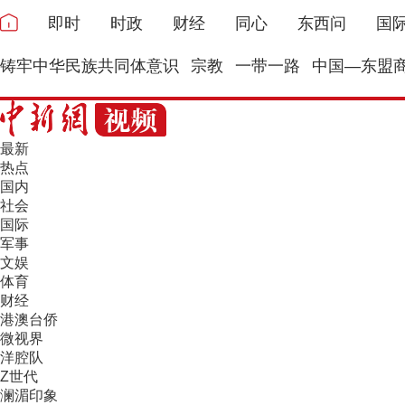
即时
时政
财经
同心
东西问
国
铸牢中华民族共同体意识
宗教
一带一路
中国—东盟
最新
热点
国内
社会
国际
军事
文娱
体育
财经
港澳台侨
微视界
洋腔队
Z世代
澜湄印象