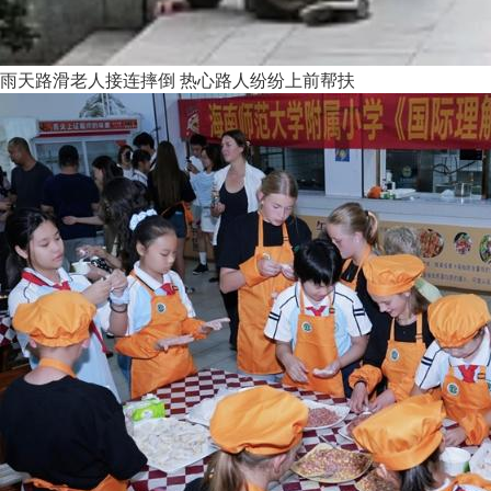
雨天路滑老人接连摔倒 热心路人纷纷上前帮扶