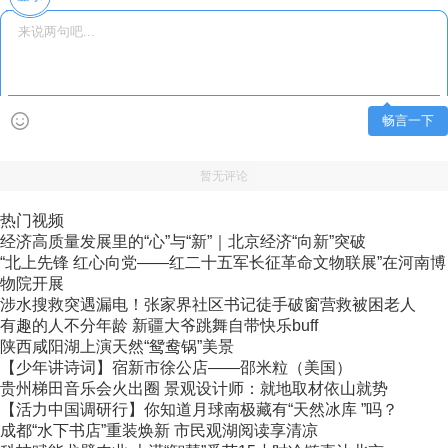
畅言一下
暂无评论
热门视频
经济高质量发展里的“心”与“新”｜北京经济“向新”突破
“北上先锋 红心向党——红二十五军长征革命文物联展”在河南博
物院开展
涉水搜救突遇漏电！张家界社区书记徒手破窗营救被困老人
有趣的人不分年龄 新疆大爷跳舞自带快乐buff
陕西咸阳湖上演天然“鸳鸯锅”美景
【少年讲诗词】宿新市徐公店——邵米粒（美国）
贵州梯田音乐会火出圈 景观设计师：就地取材依山就势
【活力中国调研行】你知道月球南极藏有“天然冰库 ”吗？
成都“水下书店”重装焕新 市民观湖阅读享清凉