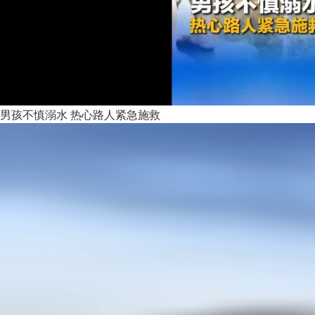
男孩不慎溺水 热心路人紧急施救