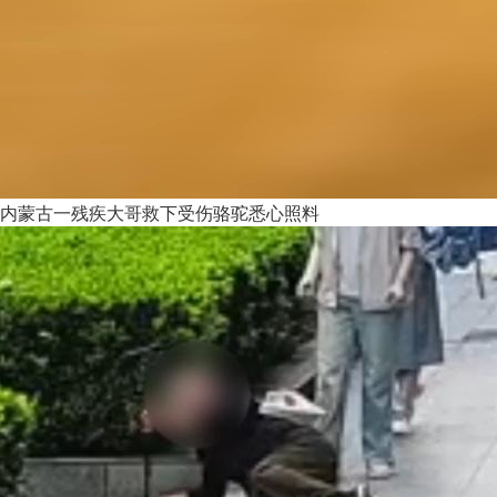
内蒙古一残疾大哥救下受伤骆驼悉心照料