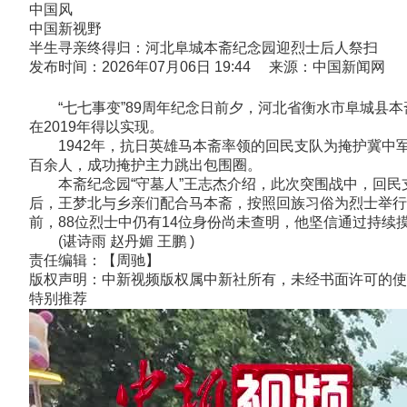
中国风
中国新视野
半生寻亲终得归：河北阜城本斋纪念园迎烈士后人祭扫
发布时间：2026年07月06日 19:44 来源：中国新闻网
“七七事变”89周年纪念日前夕，河北省衡水市阜城县本
在2019年得以实现。
1942年，抗日英雄马本斋率领的回民支队为掩护冀中军
百余人，成功掩护主力跳出包围圈。
本斋纪念园“守墓人”王志杰介绍，此次突围战中，回民支
后，王梦北与乡亲们配合马本斋，按照回族习俗为烈士举行
前，88位烈士中仍有14位身份尚未查明，他坚信通过持
(谌诗雨 赵丹媚 王鹏 )
责任编辑：【周驰】
版权声明：中新视频版权属中新社所有，未经书面许可的使
特别推荐