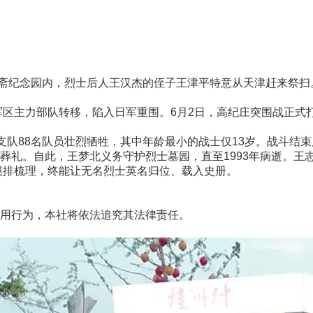
斋纪念园内，烈士后人王汉杰的侄子王津平特意从天津赶来祭扫
区主力部队转移，陷入日军重围。6月2日，高纪庄突围战正式打
队88名队员壮烈牺牲，其中年龄最小的战士仅13岁。战斗结
葬礼。自此，王梦北义务守护烈士墓园，直至1993年病逝。王
续摸排梳理，终能让无名烈士英名归位、载入史册。
用行为，本社将依法追究其法律责任。