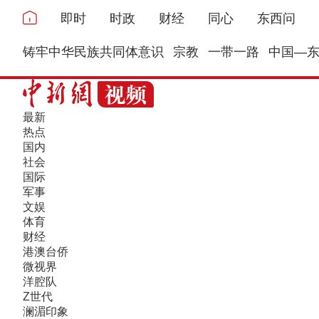
即时
时政
财经
同心
东西问
铸牢中华民族共同体意识
宗教
一带一路
中国—
最新
热点
国内
社会
国际
军事
文娱
体育
财经
港澳台侨
微视界
洋腔队
Z世代
澜湄印象