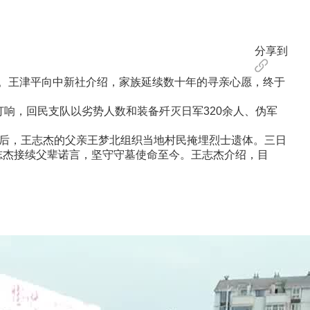
分享到
。王津平向中新社介绍，家族延续数十年的寻亲心愿，终于
响，回民支队以劣势人数和装备歼灭日军320余人、伪军
束后，王志杰的父亲王梦北组织当地村民掩埋烈士遗体。三日
志杰接续父辈诺言，坚守守墓使命至今。王志杰介绍，目