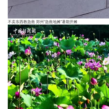
不卖东西教急救 郑州“急救地摊”暑期开摊