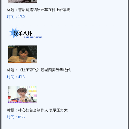
标题：
雪后马路结冰开车在抖上班靠走
时间：
1'30"
标题：
《让子弹飞》鹅城四美芳华绝代
时间：
4'13"
标题：
林心如首当制作人 表示压力大
时间：
0'56"