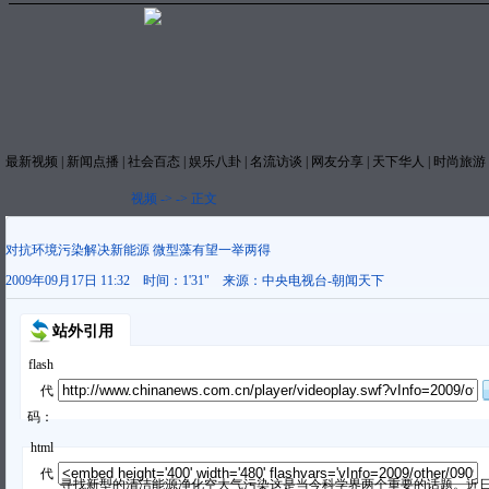
最新视频
|
新闻点播
|
社会百态
|
娱乐八卦
|
名流访谈
|
网友分享
|
天下华人
|
时尚旅游
视频
->
->
正文
对抗环境污染解决新能源 微型藻有望一举两得
2009年09月17日 11:32
时间：
1'31"
来源：
中央电视台-朝闻天下
站外引用
flash
代
码：
html
代
寻找新型的清洁能源净化空大气污染这是当今科学界两个重要的话题。近