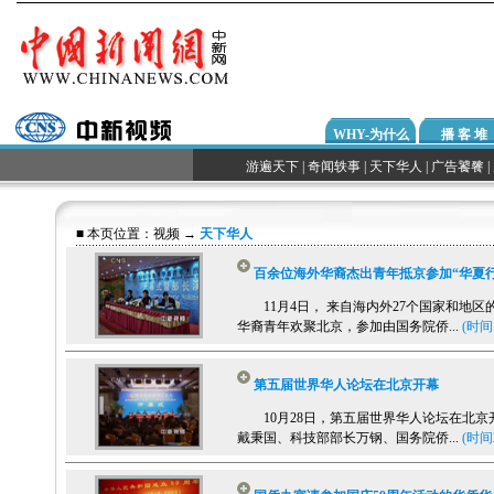
WHY-为什么
播 客 堆
游遍天下
|
奇闻轶事
|
天下华人
|
广告饕餮
|
■ 本页位置：
视频
→
天下华人
百余位海外华裔杰出青年抵京参加“华夏行
11月4日， 来自海内外27个国家和地区
华裔青年欢聚北京，参加由国务院侨...
(时间1
第五届世界华人论坛在北京开幕
10月28日，第五届世界华人论坛在北京
戴秉国、科技部部长万钢、国务院侨...
(时间2