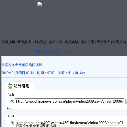
最新视频
|
新闻点播
|
社会百态
|
娱乐八卦
|
名流访谈
|
网友分享
|
天下华人
|
时尚旅游
视频
->
社会生活
->
正文
最寒冷冬天造英国绚丽冰墙
2010年01月05日 09:44
时间：
0'29"
来源：
中央电视台
站外引用
flash
代
码：
html
代
最寒冷冬天造英国绚丽冰墙