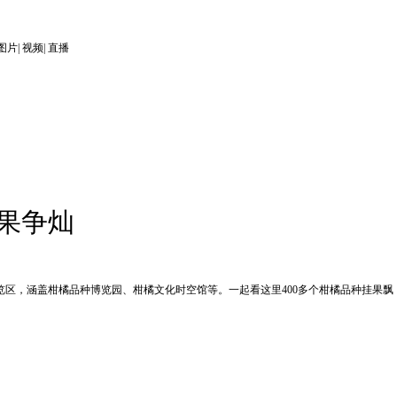
图片
|
视频
|
直播
果争灿
区，涵盖柑橘品种博览园、柑橘文化时空馆等。一起看这里400多个柑橘品种挂果飘