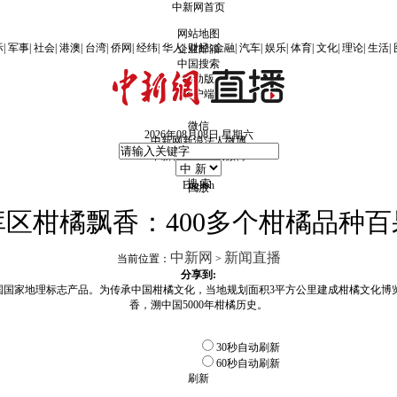
中新网首页
网站地图
际
|
军事
|
社会
|
港澳
|
台湾
|
侨网
|
经纬
|
华人
|
财经
|
金融
|
汽车
|
娱乐
|
体育
|
文化
|
理论
|
生活
|
企业邮箱
中国搜索
移动版
客户端
微信
2026年08月08日 星期六
中新网
新浪
法人微博
中新社
新浪
法人微博
微博
搜 索
English
回放
库区柑橘飘香：400多个柑橘品种百
中新网
新闻直播
当前位置：
>
分享到:
国国家地理标志产品。为传承中国柑橘文化，当地规划面积3平方公里建成柑橘文化博览
香，溯中国5000年柑橘历史。
30秒自动刷新
60秒自动刷新
刷新