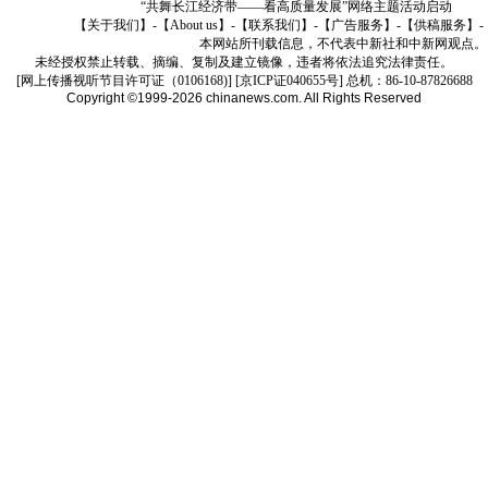
“共舞长江经济带——看高质量发展”网络主题活动启动
【关于我们】
-
【About us】
-
【联系我们】
-
【广告服务】
-
【供稿服务】
-
本网站所刊载信息，不代表中新社和中新网观点。
未经授权禁止转载、摘编、复制及建立镜像，违者将依法追究法律责任。
[
网上传播视听节目许可证（0106168)
] [
京ICP证040655号
] 总机：86-10-87826688
Copyright ©1999-2026
chinanews.com. All Rights Reserved